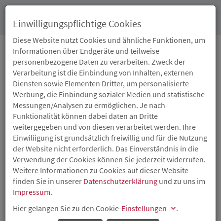
Toggl
Einwilligungspflichtige Cookies
navig
Diese Website nutzt Cookies und ähnliche Funktionen, um
Informationen über Endgeräte und teilweise
personenbezogene Daten zu verarbeiten. Zweck der
17.08.2023
Verarbeitung ist die Einbindung von Inhalten, externen
ISB BETEILIGT SICH AN
Diensten sowie Elementen Dritter, um personalisierte
Werbung, die Einbindung sozialer Medien und statistische
DER MENTALPORT
Messungen/Analysen zu ermöglichen. Je nach
Funktionalität können dabei daten an Dritte
GMBH AUS
weitergegeben und von diesen verarbeitet werden. Ihre
Einwiliigung ist grundsätzlich freiwillig und für die Nutzung
KAISERSLAUTERN
der Website nicht erforderlich. Das Einverständnis in die
Verwendung der Cookies können Sie jederzeit widerrufen.
Weitere Informationen zu Cookies auf dieser Website
App-Plattform für mentale Unterstützung im Alltag
finden Sie in unserer
Datenschutzerklärung
und zu uns im
Die Investitions- und Strukturbank Rheinland-Pfalz (ISB)
Impressum
.
beteiligt sich über die Wagnisfinanzierungsgesellschaft
Hier gelangen Sie zu den Cookie-
Einstellungen
.
für Technologieförderung in Rheinland-Pfalz mbH (WFT)
aus Mitteln des Innovationsfonds Rheinland-Pfalz an der