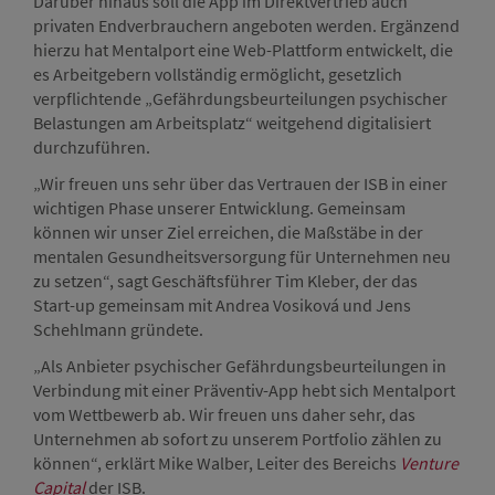
Darüber hinaus soll die App im Direktvertrieb auch
privaten Endverbrauchern angeboten werden. Ergänzend
hierzu hat Mentalport eine Web-Plattform entwickelt, die
es Arbeitgebern vollständig ermöglicht, gesetzlich
verpflichtende „Gefährdungsbeurteilungen psychischer
Belastungen am Arbeitsplatz“ weitgehend digitalisiert
durchzuführen.
„Wir freuen uns sehr über das Vertrauen der ISB in einer
wichtigen Phase unserer Entwicklung. Gemeinsam
können wir unser Ziel erreichen, die Maßstäbe in der
mentalen Gesundheitsversorgung für Unternehmen neu
zu setzen“, sagt Geschäftsführer Tim Kleber, der das
Start-up gemeinsam mit Andrea Vosiková und Jens
Schehlmann gründete.
„Als Anbieter psychischer Gefährdungsbeurteilungen in
Verbindung mit einer Präventiv-App hebt sich Mentalport
vom Wettbewerb ab. Wir freuen uns daher sehr, das
Unternehmen ab sofort zu unserem Portfolio zählen zu
können“, erklärt Mike Walber, Leiter des Bereichs
Venture
Capital
der ISB.