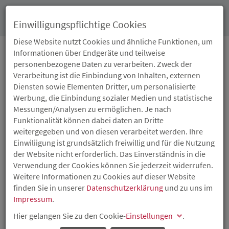
Toggl
Einwilligungspflichtige Cookies
navig
Diese Website nutzt Cookies und ähnliche Funktionen, um
Informationen über Endgeräte und teilweise
personenbezogene Daten zu verarbeiten. Zweck der
08.11.2022
Verarbeitung ist die Einbindung von Inhalten, externen
ISB BETEILIGT SICH AN
Diensten sowie Elementen Dritter, um personalisierte
Werbung, die Einbindung sozialer Medien und statistische
DER INVENTIED GMBH
Messungen/Analysen zu ermöglichen. Je nach
Funktionalität können dabei daten an Dritte
AUS KAISERSLAUTERN
weitergegeben und von diesen verarbeitet werden. Ihre
Einwiliigung ist grundsätzlich freiwillig und für die Nutzung
der Website nicht erforderlich. Das Einverständnis in die
Ladungsträger für den Zivil- und Katastrophenschutz
Verwendung der Cookies können Sie jederzeit widerrufen.
Weitere Informationen zu Cookies auf dieser Website
finden Sie in unserer
Datenschutzerklärung
und zu uns im
Impressum
.
Hier gelangen Sie zu den Cookie-
Einstellungen
.