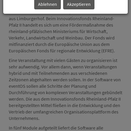
Ablehnen
Akzeptieren
Technologieförderung in Rheinland-Pfalz mbH (WFT) aus
Mitteln des Innovationsfonds II, an der eventOS GmbH
aus Limburgerhof. Beim Innovationsfonds Rheinland-
Pfalz II handelt es sich um eine Fördermaßnahme des
rheinland-pfälzischen Ministeriums für Wirtschaft,
Verkehr, Landwirtschaft und Weinbau. Der Fonds wird
mitfinanziert durch die Europäische Union aus dem
Europäischen Fonds für regionale Entwicklung (EFRE).
Eine Veranstaltung mit vielen Gästen zu organisieren ist
sehr aufwendig. Vor allem dann, wenn Veranstaltungen
hybrid und mit Teilnehmenden aus verschiedenen
Zeitzonen abgehalten werden sollen. In der Software von
eventOS sollen alle Schritte der Planung und
Durchführung von komplexen Veranstaltungen gebündelt
werden. Die aus dem Innovationsfonds Rheinland-Pfalz II
bereitgestellten Mittel fließen in die Entwicklung und den
Vertrieb der umfangreichen Organisationsplattform des
Unternehmens.
In fünf Module aufgeteilt liefert die Software alle