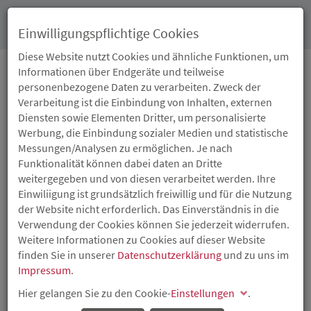
Toggl
Einwilligungspflichtige Cookies
navig
Diese Website nutzt Cookies und ähnliche Funktionen, um
Informationen über Endgeräte und teilweise
personenbezogene Daten zu verarbeiten. Zweck der
16.11.2022
Verarbeitung ist die Einbindung von Inhalten, externen
ISB BETEILIGT SICH AN
Diensten sowie Elementen Dritter, um personalisierte
Werbung, die Einbindung sozialer Medien und statistische
DER EVENTOS GMBH
Messungen/Analysen zu ermöglichen. Je nach
Funktionalität können dabei daten an Dritte
AUS LIMBURGERHOF
weitergegeben und von diesen verarbeitet werden. Ihre
Einwiliigung ist grundsätzlich freiwillig und für die Nutzung
der Website nicht erforderlich. Das Einverständnis in die
Software zur Planung, Durchführung und Abwicklung von
Verwendung der Cookies können Sie jederzeit widerrufen.
Konferenzen
Weitere Informationen zu Cookies auf dieser Website
Die Investitions- und Strukturbank Rheinland-Pfalz (ISB)
finden Sie in unserer
Datenschutzerklärung
und zu uns im
beteiligt sich über ihre Tochtergesellschaften, die VcV
Impressum
.
Venture Capital
Vorderpfalz
Hier gelangen Sie zu den Cookie-
Einstellungen
.
Unternehmensbeteiligungsgesellschaft mbH und die
Wagnisfinanzierungsgesellschaft für