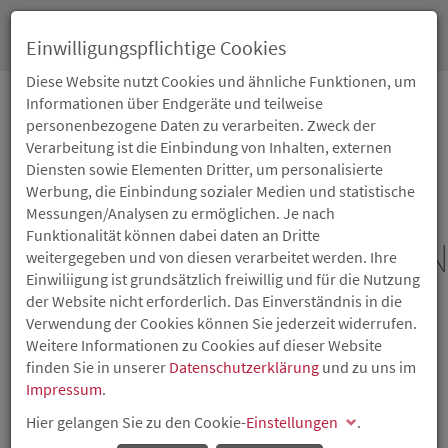
Toggl
Einwilligungspflichtige Cookies
navig
Diese Website nutzt Cookies und ähnliche Funktionen, um
Informationen über Endgeräte und teilweise
personenbezogene Daten zu verarbeiten. Zweck der
05.11.2025
Verarbeitung ist die Einbindung von Inhalten, externen
IMPULSE FÜR
Diensten sowie Elementen Dritter, um personalisierte
Werbung, die Einbindung sozialer Medien und statistische
NACHHALTIGE
Messungen/Analysen zu ermöglichen. Je nach
Funktionalität können dabei daten an Dritte
INNOVATIONSSTRATEGIEN
weitergegeben und von diesen verarbeitet werden. Ihre
Einwiliigung ist grundsätzlich freiwillig und für die Nutzung
IN RHEINLAND-PFALZ
der Website nicht erforderlich. Das Einverständnis in die
Verwendung der Cookies können Sie jederzeit widerrufen.
Weitere Informationen zu Cookies auf dieser Website
Veranstaltung initiiert Dialog zu Investitionen,
finden Sie in unserer
Datenschutzerklärung
und zu uns im
Technologie und Transformation
Impressum
.
Hier gelangen Sie zu den Cookie-
Einstellungen
.