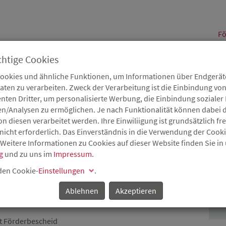
alt
Fö
chtige Cookies
Cookies und ähnliche Funktionen, um Informationen über Endgeräte
en zu verarbeiten. Zweck der Verarbeitung ist die Einbindung von
B
Karriere
Service
Aktuelles
nten Dritter, um personalisierte Werbung, die Einbindung soziale
en/Analysen zu ermöglichen. Je nach Funktionalität können dabei d
 diesen verarbeitet werden. Ihre Einwiliigung ist grundsätzlich frei
nicht erforderlich. Das Einverständnis in die Verwendung der Cook
 Weitere Informationen zu Cookies auf dieser Website finden Sie in
: ÜBER 2,3 MILLIONEN
g
und zu uns im
Impressum
.
P
 DER
 den Cookie-
Einstellungen
.
SPEYER
Ablehnen
Akzeptieren
ht Förderbescheid