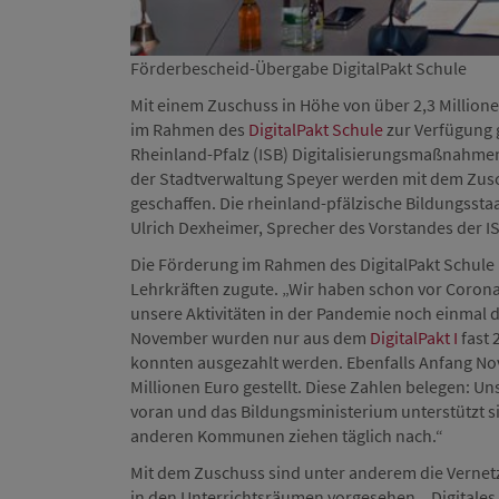
Förderbescheid-Übergabe DigitalPakt Schule
Mit einem Zuschuss in Höhe von über 2,3 Million
im Rahmen des
DigitalPakt Schule
zur Verfügung g
Rheinland-Pfalz (ISB) Digitalisierungsmaßnahmen 
der Stadtverwaltung Speyer werden mit dem Zusc
geschaffen. Die rheinland-pfälzische Bildungssta
Ulrich Dexheimer, Sprecher des Vorstandes der I
Die Förderung im Rahmen des DigitalPakt Schul
Lehrkräften zugute. „Wir haben schon vor Corona 
unsere Aktivitäten in der Pandemie noch einmal de
November wurden nur aus dem
DigitalPakt I
fast 
konnten ausgezahlt werden. Ebenfalls Anfang N
Millionen Euro gestellt. Diese Zahlen belegen: Un
voran und das Bildungsministerium unterstützt sie
anderen Kommunen ziehen täglich nach.“
Mit dem Zuschuss sind unter anderem die Verne
in den Unterrichtsräumen vorgesehen. „Digitales