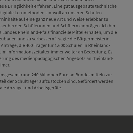
e Dringlichkeit erfahren. Eine gut ausgebaute technische
, digitale Lernmethoden sinnvoll an unseren Schulen
rninhalte auf eine ganz neue Art und Weise erlebbar zu
sser bei den Schülerinnen und Schülern einprägen. Ich bin
 Landes Rheinland-Pfalz finanzielle Mittel erhalten, um die
zubauen und zu verbessern“, sagte die Bürgermeisterin.
 Anträge, die 400 Träger für 1.600 Schulen in Rheinland-
im Informationszeitalter immer weiter an Bedeutung. Es
esserung des medienpädagogischen Angebots an rheinland-
eimer.
 insgesamt rund 240 Millionen Euro an Bundesmitteln zur
eil der Schulträger aufzustocken sind. Gefördert werden
ale Anzeige- und Arbeitsgeräte.