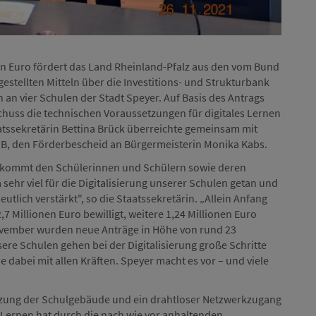
Förder
en Euro fördert das Land Rheinland-Pfalz aus den vom Bund
estellten Mitteln über die Investitions- und Strukturbank
an vier Schulen der Stadt Speyer. Auf Basis des Antrags
huss die technischen Voraussetzungen für digitales Lernen
atssekretärin Bettina Brück überreichte gemeinsam mit
SB, den Förderbescheid an Bürgermeisterin Monika Kabs.
e kommt den Schülerinnen und Schülern sowie deren
sehr viel für die Digitalisierung unserer Schulen getan und
utlich verstärkt", so die Staatssekretärin. „Allein Anfang
2,7 Millionen Euro bewilligt, weitere 1,24 Millionen Euro
ovember wurden neue Anträge in Höhe von rund 23
sere Schulen gehen bei der Digitalisierung große Schritte
 dabei mit allen Kräften. Speyer macht es vor – und viele
tzung der Schulgebäude und ein drahtloser Netzwerkzugang
 Lernen hat durch die nach wie vor anhaltenden