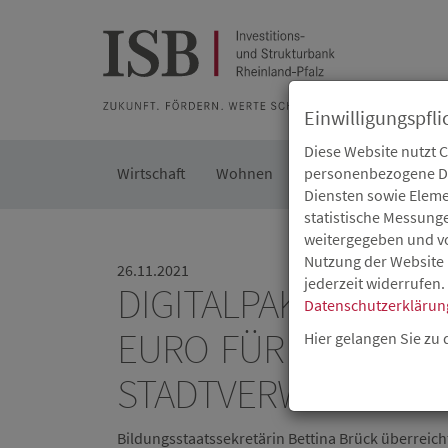
Zur Beratung
Zur Merkliste
Zur Suche
Zum Seiteninh
Einwilligungspfli
Diese Website nutzt 
Wirtschaft
Wohnen
Kommunal
personenbezogene Dat
Die IS
Diensten sowie Eleme
statistische Messung
weitergegeben und von
Nutzung der Website 
26.11.2021
jederzeit widerrufen.
DIGITALPAKT SCHULE
Datenschutzerklärun
EURO FÜR SCHULEN
Hier gelangen Sie zu
STADTVERWALTUNG 
Bildungsstaatssekretärin Bettina Brück überreic