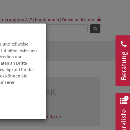
rderung von A-Z
|
Konditionen
|
Downloadcenter
|
 und teilweise
 Inhalten, externen
Beratung
r Medien und
aten an Dritte
willig und für die
ies können Sie
 unserer
RESSEKONTAKT
0
Claudia Wichmann
06131 6172-1670
Merkliste
claudia.wichmann@isb.rlp.de