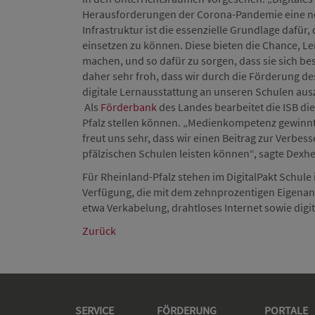
Herausforderungen der Corona-Pandemie eine neu
Infrastruktur ist die essenzielle Grundlage dafür
einsetzen zu können. Diese bieten die Chance, Le
machen, und so dafür zu sorgen, dass sie sich be
daher sehr froh, dass wir durch die Förderung des
digitale Lernausstattung an unseren Schulen aus
Als
Förderbank
des Landes bearbeitet die ISB die
Pfalz stellen können. „Medienkompetenz gewinnt 
freut uns sehr, dass wir einen Beitrag zur Verb
pfälzischen Schulen leisten können“, sagte Dexh
Für Rheinland-Pfalz stehen im DigitalPakt Schule
Verfügung, die mit dem zehnprozentigen Eigenant
etwa Verkabelung, drahtloses Internet sowie digit
Zurück
SERVICE
FÖRDERUNG
PORTALE