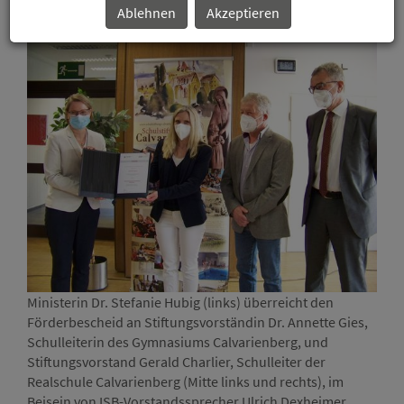
Förderbescheid
Ablehnen
Akzeptieren
Ministerin Dr. Stefanie Hubig (links) überreicht den
Mini
Förderbescheid an Stiftungsvorständin Dr. Annette Gies,
Förd
Schulleiterin des Gymnasiums Calvarienberg, und
Schu
Stiftungsvorstand Gerald Charlier, Schulleiter der
Stif
Realschule Calvarienberg (Mitte links und rechts), im
Real
Beisein von ISB-Vorstandssprecher Ulrich Dexheimer
Beis