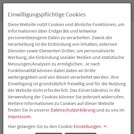
Toggl
Einwilligungspflichtige Cookies
navig
Diese Website nutzt Cookies und ähnliche Funktionen, um
Informationen über Endgeräte und teilweise
personenbezogene Daten zu verarbeiten. Zweck der
28.03.2022
Verarbeitung ist die Einbindung von Inhalten, externen
DIGITALPAKT SCHULE:
Diensten sowie Elementen Dritter, um personalisierte
Werbung, die Einbindung sozialer Medien und statistische
RUND 365.000 EURO
Messungen/Analysen zu ermöglichen. Je nach
Funktionalität können dabei daten an Dritte
FÜR DIE
weitergegeben und von diesen verarbeitet werden. Ihre
Einwiliigung ist grundsätzlich freiwillig und für die Nutzung
SCHULSTIFTUNG
der Website nicht erforderlich. Das Einverständnis in die
Verwendung der Cookies können Sie jederzeit widerrufen.
CALVARIENBERG IN BAD
Weitere Informationen zu Cookies auf dieser Website
finden Sie in unserer
Datenschutzerklärung
und zu uns im
NEUENAHR-AHRWEILER
Impressum
.
Hier gelangen Sie zu den Cookie-
Einstellungen
.
Bildungsministerin Dr. Stefanie Hubig übergibt