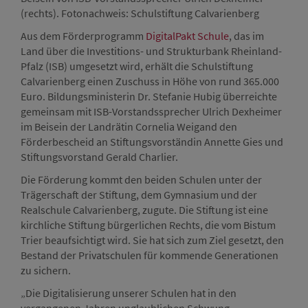
(rechts). Fotonachweis: Schulstiftung Calvarienberg
(rec
Aus dem Förderprogramm
DigitalPakt Schule
, das im
Land über die Investitions- und Strukturbank Rheinland-
Pfalz (ISB) umgesetzt wird, erhält die Schulstiftung
Calvarienberg einen Zuschuss in Höhe von rund 365.000
Euro. Bildungsministerin Dr. Stefanie Hubig überreichte
gemeinsam mit ISB-Vorstandssprecher Ulrich Dexheimer
im Beisein der Landrätin Cornelia Weigand den
Förderbescheid an Stiftungsvorständin Annette Gies und
Stiftungsvorstand Gerald Charlier.
Die Förderung kommt den beiden Schulen unter der
Trägerschaft der Stiftung, dem Gymnasium und der
Realschule Calvarienberg, zugute. Die Stiftung ist eine
kirchliche Stiftung bürgerlichen Rechts, die vom Bistum
Trier beaufsichtigt wird. Sie hat sich zum Ziel gesetzt, den
Bestand der Privatschulen für kommende Generationen
zu sichern.
„Die Digitalisierung unserer Schulen hat in den