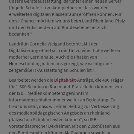
unsere Geräteausstattung, darunter einen neuen Server
für jede Schule, so zu komplettieren, dass wir den
erweiterten digitalen Klassenraum eröffnen können. Für
diese Chance möchten wir uns beim Land Rheinland-Pfalz
und den Entscheidern auf Bundesebene herzlich
bedanken.“
Landrätin Cornelia Weigand betont: „Mit der
Digitalisierung öffnet sich die Tür zu einer Fülle weiterer
moderner Lerninhalte. Auch die Phasen von
Homeschooling haben uns gezeigt, wie wichtig eine
zeitgemäße IT-Ausstattung an Schulen ist.“
Bearbeitet werden die
DigitalPakt
-Anträge, die 400 Träger
für 1.600 Schulen in Rheinland-Pfalz stellen können, von
der ISB. „Medienkompetenz gewinnt im
Informationszeitalter immer weiter an Bedeutung. Es
freut uns sehr, dass wir einen Beitrag zur Verbesserung
des medienpädagogischen Angebots an rheinland-
pfälzischen Schulen leisten können“, so ISB-
Vorstandssprecher Dexheimer. Mit den Zuschüssen aus
den Bundesmitteln können Maßnahmen sowohl in