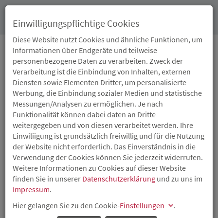
Toggl
Einwilligungspflichtige Cookies
navig
Diese Website nutzt Cookies und ähnliche Funktionen, um
Informationen über Endgeräte und teilweise
personenbezogene Daten zu verarbeiten. Zweck der
25.03.2022
Verarbeitung ist die Einbindung von Inhalten, externen
DIGITALPAKT SCHULE:
Diensten sowie Elementen Dritter, um personalisierte
Werbung, die Einbindung sozialer Medien und statistische
WEITERE 1,5 MILLIONEN
Messungen/Analysen zu ermöglichen. Je nach
Funktionalität können dabei daten an Dritte
EURO FÜR SCHULEN IN
weitergegeben und von diesen verarbeitet werden. Ihre
Einwiliigung ist grundsätzlich freiwillig und für die Nutzung
LANDAU
der Website nicht erforderlich. Das Einverständnis in die
Verwendung der Cookies können Sie jederzeit widerrufen.
Weitere Informationen zu Cookies auf dieser Website
Bildungsministerin Dr. Stefanie Hubig übergibt
finden Sie in unserer
Datenschutzerklärung
und zu uns im
Förderbescheid
Impressum
.
Hier gelangen Sie zu den Cookie-
Einstellungen
.