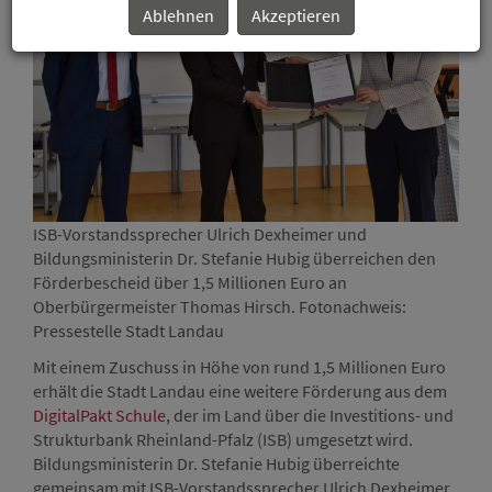
Ablehnen
Akzeptieren
ISB-Vorstandssprecher Ulrich Dexheimer und
ISB-
Bildungsministerin Dr. Stefanie Hubig überreichen den
Bild
Förderbescheid über 1,5 Millionen Euro an
Förd
Oberbürgermeister Thomas Hirsch. Fotonachweis:
Ober
Pressestelle Stadt Landau
Pres
Mit einem Zuschuss in Höhe von rund 1,5 Millionen Euro
erhält die Stadt Landau eine weitere Förderung aus dem
DigitalPakt Schule
, der im Land über die Investitions- und
Strukturbank Rheinland-Pfalz (ISB) umgesetzt wird.
Bildungsministerin Dr. Stefanie Hubig überreichte
gemeinsam mit ISB-Vorstandssprecher Ulrich Dexheimer