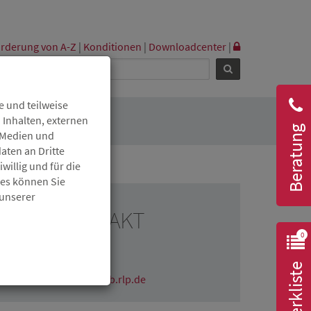
rderung von A-Z
|
Konditionen
|
Downloadcenter
|
 und teilweise
 Inhalten, externen
Beratung
r Medien und
aten an Dritte
willig und für die
ies können Sie
 unserer
RESSEKONTAKT
0
Claudia Wichmann
06131 6172-1670
Merkliste
claudia.wichmann@isb.rlp.de