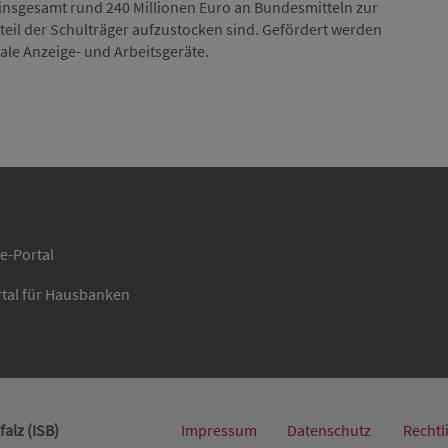
 insgesamt rund 240 Millionen Euro an Bundesmitteln zur
eil der Schulträger aufzustocken sind. Gefördert werden
ale Anzeige- und Arbeitsgeräte.
ce-Portal
rtal für Hausbanken
alz (ISB)
Impressum
Datenschutz
Rechtl