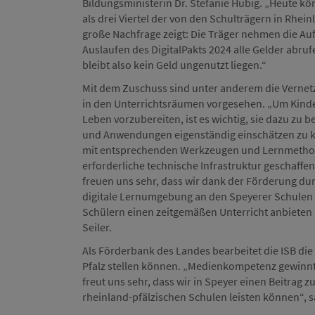
Bildungsministerin Dr. Stefanie Hubig. „Heute kön
als drei Viertel der von den Schulträgern in Rhein
große Nachfrage zeigt: Die Träger nehmen die Auf
Auslaufen des DigitalPakts 2024 alle Gelder abruf
bleibt also kein Geld ungenutzt liegen.“
Mit dem Zuschuss sind unter anderem die Verne
in den Unterrichtsräumen vorgesehen. „Um Kinde
Leben vorzubereiten, ist es wichtig, sie dazu zu 
und Anwendungen eigenständig einschätzen zu k
mit entsprechenden Werkzeugen und Lernmethoden
erforderliche technische Infrastruktur geschaffe
freuen uns sehr, dass wir dank der Förderung du
digitale Lernumgebung an den Speyerer Schulen
Schülern einen zeitgemäßen Unterricht anbieten
Seiler.
Als Förderbank des Landes bearbeitet die ISB die 
Pfalz stellen können. „Medienkompetenz gewinnt 
freut uns sehr, dass wir in Speyer einen Beitra
rheinland-pfälzischen Schulen leisten können“, sa