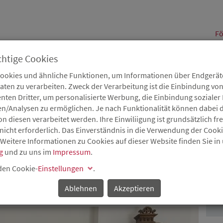
alt
Fö
chtige Cookies
Cookies und ähnliche Funktionen, um Informationen über Endgeräte
en zu verarbeiten. Zweck der Verarbeitung ist die Einbindung von
B
Karriere
Service
Aktuelles
nten Dritter, um personalisierte Werbung, die Einbindung soziale
en/Analysen zu ermöglichen. Je nach Funktionalität können dabei d
 diesen verarbeitet werden. Ihre Einwiliigung ist grundsätzlich frei
nicht erforderlich. Das Einverständnis in die Verwendung der Cook
 Weitere Informationen zu Cookies auf dieser Website finden Sie in
E: KNAPP 660.000 EURO
g
und zu uns im
Impressum
.
P
 DER STADT SPEYER
 den Cookie-
Einstellungen
.
Ablehnen
Akzeptieren
t Förderbescheid