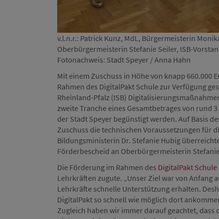
v.l.n.r.: Patrick Kunz, MdL, Bürgermeisterin Monik
Oberbürgermeisterin Stefanie Seiler, ISB-Vorstan
Fotonachweis: Stadt Speyer / Anna Hahn
Mit einem Zuschuss in Höhe von knapp 660.000 E
Rahmen des DigitalPakt Schule zur Verfügung gest
Rheinland-Pfalz (ISB) Digitalisierungsmaßnahmen
zweite Tranche eines Gesamtbetrages von rund 3 M
der Stadt Speyer begünstigt werden. Auf Basis d
Zuschuss die technischen Voraussetzungen für dig
Bildungsministerin Dr. Stefanie Hubig überreicht
Förderbescheid an Oberbürgermeisterin Stefanie 
Die Förderung im Rahmen des
DigitalPakt Schule
Lehrkräften zugute. „Unser Ziel war von Anfang 
Lehrkräfte schnelle Unterstützung erhalten. Desha
DigitalPakt so schnell wie möglich dort ankomme
Zugleich haben wir immer darauf geachtet, dass d