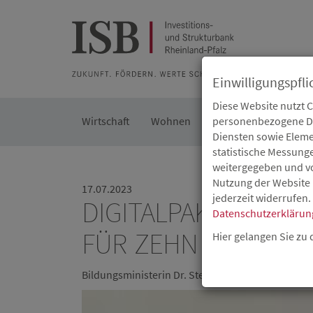
Zur Beratung
Zur Merkliste
Zur Suche
Zum Seiteninh
Einwilligungspfli
Diese Website nutzt 
Wirtschaft
Wohnen
Kommunal
personenbezogene Dat
Die IS
Diensten sowie Eleme
statistische Messung
weitergegeben und von
Nutzung der Website 
17.07.2023
jederzeit widerrufen.
DIGITALPAKT SCHUL
Datenschutzerklärun
FÜR ZEHN SCHULEN
Hier gelangen Sie zu
Bildungsministerin Dr. Stefanie Hubig überreich