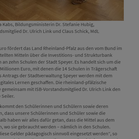
a Kabs, Bildungsministerin Dr. Stefanie Hubig,
v.l.n.r
dsmitglied Dr. Ulrich Link und Claus Schick, MdL
Oberbür
Fotona
uro fördert das Land Rheinland-Pfalz aus den vom Bund im
ellten Mitteln über die Investitions- und Strukturbank
 an zehn Schulen der Stadt Speyer. Es handelt sich um die
illionen Euro, mit denen die 14 Schulen in Trägerschaft
es Antrags der Stadtverwaltung Speyer werden mit dem
itales Lernen geschaffen. Die rheinland-pfälzische
e gemeinsam mit ISB-Vorstandsmitglied Dr. Ulrich Link den
Seiler.
kommt den Schülerinnen und Schülern sowie deren
an, dass unsere Schülerinnen und Schüler sowie die
lb haben wir alles dafür getan, dass die Mittel aus dem
n, wo sie gebraucht werden – nämlich in den Schulen.
iese Gelder pädagogisch sinnvoll eingesetzt werden“, so