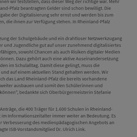
nen wir feststellen, dass dieser Weg der richtige war. Mehr
land-Pfalz beantragten Gelder sind schon bewilligt. Die
gabe der Digitalisierung sehr ernst und werden bis zum
en, die ihnen zur Verfügung stehen. In Rheinland-Pfalz
tzung der Schulgebäude und ein drahtloser Netzwerkzugang
r und Jugendliche gut auf unser zunehmend digitalisiertes
befähigen, sowohl Chancen als auch Risiken digitaler Medien
önnen. Dazu gehört auch eine aktive Auseinandersetzung
 im Schulalltag. Damit diese gelingt, muss die
n und auf einem aktuellen Stand gehalten werden. Wir
rch das Land Rheinland-Pfalz die bereits vorhandene
 weiter ausbauen und somit den Schülerinnen und
 können", bedankte sich Oberbürgermeisterin Stefanie
Anträge, die 400 Träger für 1.600 Schulen in Rheinland-
im Informationszeitalter immer weiter an Bedeutung. Es
g zur Verbesserung des medienpädagogischen Angebots an
gte ISB-Vorstandsmitglied Dr. Ulrich Link.