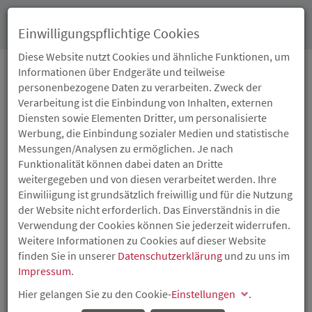
Toggl
Einwilligungspflichtige Cookies
navig
Diese Website nutzt Cookies und ähnliche Funktionen, um
Informationen über Endgeräte und teilweise
personenbezogene Daten zu verarbeiten. Zweck der
02.03.2021
Verarbeitung ist die Einbindung von Inhalten, externen
DIGITALPAKT SCHULE:
Diensten sowie Elementen Dritter, um personalisierte
Werbung, die Einbindung sozialer Medien und statistische
2,8 MILLIONEN EURO
Messungen/Analysen zu ermöglichen. Je nach
Funktionalität können dabei daten an Dritte
FÜR SCHULEN IM
weitergegeben und von diesen verarbeitet werden. Ihre
Einwiliigung ist grundsätzlich freiwillig und für die Nutzung
RHEIN-LAHN-KREIS
der Website nicht erforderlich. Das Einverständnis in die
Verwendung der Cookies können Sie jederzeit widerrufen.
Weitere Informationen zu Cookies auf dieser Website
Ministerpräsidentin Malu Dreyer überreicht
finden Sie in unserer
Datenschutzerklärung
und zu uns im
Förderbescheid
Impressum
.
Hier gelangen Sie zu den Cookie-
Einstellungen
.