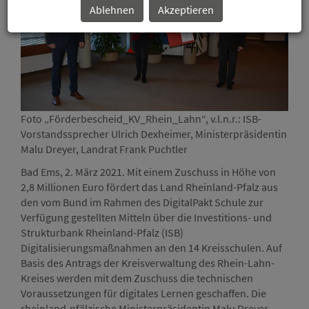
Ablehnen
Akzeptieren
Foto „Förderbescheid_KV_Rhein_Lahn“, v.l.n.r.: ISB-
Foto
Vorstandssprecher Ulrich Dexheimer, Ministerpräsidentin
Vors
Malu Dreyer, Landrat Frank Puchtler
Malu
Bad Ems, 2. März 2021. Mit einem Zuschuss in Höhe von
2,8 Millionen Euro fördert das Land Rheinland-Pfalz aus
den vom Bund im Rahmen des DigitalPakt Schule zur
Verfügung gestellten Mitteln über die Investitions- und
Strukturbank Rheinland-Pfalz (ISB)
Digitalisierungsmaßnahmen an den 14 Kreisschulen. Auf
Basis des Antrags der Kreisverwaltung des Rhein-Lahn-
Kreises werden mit dem Zuschuss die technischen
Voraussetzungen für digitales Lernen geschaffen. Die
rheinland-pfälzische Ministerpräsidentin Malu Dreyer