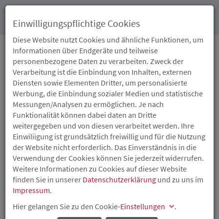
Toggl
Einwilligungspflichtige Cookies
navig
Diese Website nutzt Cookies und ähnliche Funktionen, um
Informationen über Endgeräte und teilweise
personenbezogene Daten zu verarbeiten. Zweck der
10.11.2022
Verarbeitung ist die Einbindung von Inhalten, externen
VON INNOVATIONEN,
Diensten sowie Elementen Dritter, um personalisierte
Werbung, die Einbindung sozialer Medien und statistische
NEW WORK UND EINER
Messungen/Analysen zu ermöglichen. Je nach
Funktionalität können dabei daten an Dritte
NIE ENDENDEN REISE –
weitergegeben und von diesen verarbeitet werden. Ihre
Einwiliigung ist grundsätzlich freiwillig und für die Nutzung
8 AUSZEICHNUNGEN
der Website nicht erforderlich. Das Einverständnis in die
Verwendung der Cookies können Sie jederzeit widerrufen.
ALS „ATTRAKTIVER
Weitere Informationen zu Cookies auf dieser Website
finden Sie in unserer
Datenschutzerklärung
und zu uns im
ARBEITGEBER
Impressum
.
Hier gelangen Sie zu den Cookie-
RHEINLAND-PFALZ
Einstellungen
.