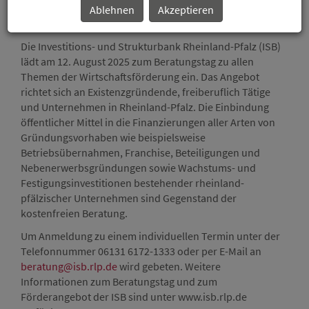
Ablehnen
Akzeptieren
ISB-Beratungstag am 12. August 2025
Die Investitions- und Strukturbank Rheinland-Pfalz (ISB)
lädt am 12. August 2025 zum Beratungstag zu allen
Themen der Wirtschaftsförderung ein. Das Angebot
richtet sich an Existenzgründende, freiberuflich Tätige
und Unternehmen in Rheinland-Pfalz. Die Einbindung
öffentlicher Mittel in die Finanzierungen aller Arten von
Gründungsvorhaben wie beispielsweise
Betriebsübernahmen, Franchise, Beteiligungen und
Nebenerwerbsgründungen sowie Wachstums- und
Festigungsinvestitionen bestehender rheinland-
pfälzischer Unternehmen sind Gegenstand der
kostenfreien Beratung.
Um Anmeldung zu einem individuellen Termin unter der
Telefonnummer 06131 6172-1333 oder per E-Mail an
beratung@isb.rlp.de
wird gebeten. Weitere
Informationen zum Beratungstag und zum
Förderangebot der ISB sind unter www.isb.rlp.de