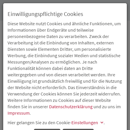
Toggl
Einwilligungspflichtige Cookies
navig
Diese Website nutzt Cookies und ähnliche Funktionen, um
Informationen über Endgeräte und teilweise
personenbezogene Daten zu verarbeiten. Zweck der
11.08.2025
Verarbeitung ist die Einbindung von Inhalten, externen
BERATUNG FÜR
Diensten sowie Elementen Dritter, um personalisierte
Werbung, die Einbindung sozialer Medien und statistische
GRÜNDERINNEN UND
Messungen/Analysen zu ermöglichen. Je nach
Funktionalität können dabei daten an Dritte
GRÜNDER,
weitergegeben und von diesen verarbeitet werden. Ihre
Einwiliigung ist grundsätzlich freiwillig und für die Nutzung
FREIBERUFLICH TÄTIGE
der Website nicht erforderlich. Das Einverständnis in die
Verwendung der Cookies können Sie jederzeit widerrufen.
UND
Weitere Informationen zu Cookies auf dieser Website
finden Sie in unserer
Datenschutzerklärung
und zu uns im
MITTELSTÄNDISCHE
Impressum
.
Hier gelangen Sie zu den Cookie-
UNTERNEHMEN
Einstellungen
.