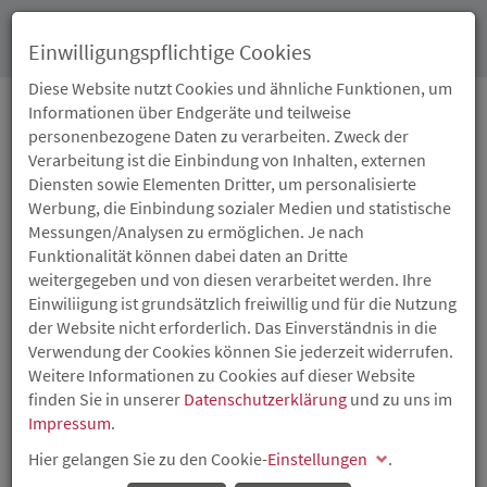
Toggl
Einwilligungspflichtige Cookies
navig
Diese Website nutzt Cookies und ähnliche Funktionen, um
Informationen über Endgeräte und teilweise
personenbezogene Daten zu verarbeiten. Zweck der
GLOSSAR
Verarbeitung ist die Einbindung von Inhalten, externen
Diensten sowie Elementen Dritter, um personalisierte
Werbung, die Einbindung sozialer Medien und statistische
Messungen/Analysen zu ermöglichen. Je nach
CORPORATE VENTURING
Funktionalität können dabei daten an Dritte
weitergegeben und von diesen verarbeitet werden. Ihre
Übliche Bezeichnung von Beteiligungskapital, das von
Einwiliigung ist grundsätzlich freiwillig und für die Nutzung
Unternehmen oder verbundenen Beteiligungsgesellschaften
der Website nicht erforderlich. Das Einverständnis in die
zur Verfügung gestellt wird, die ein weitergehendes Interesse
Verwendung der Cookies können Sie jederzeit widerrufen.
an dem Unternehmen haben (z. B. Lieferantenkontakte,
Weitere Informationen zu Cookies auf dieser Website
strategische Ausrichtung der Geschäfte, Übernahmegedanken
finden Sie in unserer
Datenschutzerklärung
und zu uns im
etc.).
Impressum
.
Zurück
Hier gelangen Sie zu den Cookie-
Einstellungen
.