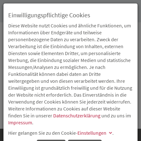
Toggl
Einwilligungspflichtige Cookies
navig
Diese Website nutzt Cookies und ähnliche Funktionen, um
Informationen über Endgeräte und teilweise
personenbezogene Daten zu verarbeiten. Zweck der
GLOSSAR
Verarbeitung ist die Einbindung von Inhalten, externen
Diensten sowie Elementen Dritter, um personalisierte
Werbung, die Einbindung sozialer Medien und statistische
Messungen/Analysen zu ermöglichen. Je nach
BERATUNGS- UND PRÜFBEHÖRDE
Funktionalität können dabei daten an Dritte
weitergegeben und von diesen verarbeitet werden. Ihre
Die zuständige Prüfbehörde hat u.a. die Aufgabe Personen mit
Einwiliigung ist grundsätzlich freiwillig und für die Nutzung
berechtigtem Interesse an betreuten Wohngruppen zu
der Website nicht erforderlich. Das Einverständnis in die
informieren und zu beraten.
Verwendung der Cookies können Sie jederzeit widerrufen.
Weitere Informationen zu Cookies auf dieser Website
Zurück
finden Sie in unserer
Datenschutzerklärung
und zu uns im
Impressum
.
Hier gelangen Sie zu den Cookie-
Einstellungen
.