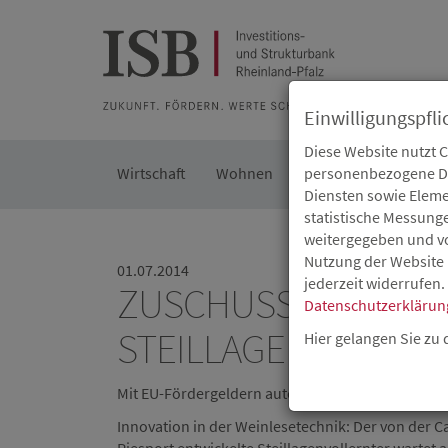
Zur Beratung
Zur Merkliste
Zur Suche
Zum Seiteninh
Einwilligungspfli
Diese Website nutzt 
Wirtschaft
Wohnen
Kommunal
personenbezogene Dat
Die IS
Diensten sowie Eleme
statistische Messung
weitergegeben und von
Nutzung der Website 
01.07.2014
jederzeit widerrufen.
ZUSCHUSS FÜR ENT
Datenschutzerklärun
STEILLAGENVOLLER
Hier gelangen Sie zu
Mit EU-Fördergeldern automatisierte Weinlese in
Innovation in der Weinlesetechnik: Der von der