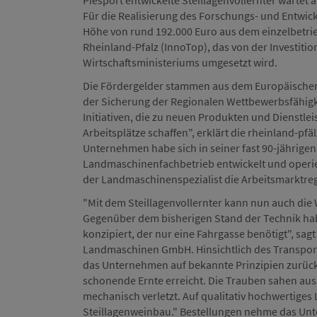
Piesport entwickelte Steillagenvollernter wartet
Für die Realisierung des Forschungs- und Entwic
Höhe von rund 192.000 Euro aus dem einzelbetr
Rheinland-Pfalz (InnoTop), das von der Investitio
Wirtschaftsministeriums umgesetzt wird.
Die Fördergelder stammen aus dem Europäischen 
der Sicherung der Regionalen Wettbewerbsfähigk
Initiativen, die zu neuen Produkten und Dienstle
Arbeitsplätze schaffen", erklärt die rheinland-pf
Unternehmen habe sich in seiner fast 90-jährig
Landmaschinenfachbetrieb entwickelt und operiere
der Landmaschinenspezialist die Arbeitsmarktreg
"Mit dem Steillagenvollernter kann nun auch die 
Gegenüber dem bisherigen Stand der Technik hab
konzipiert, der nur eine Fahrgasse benötigt", sa
Landmaschinen GmbH. Hinsichtlich des Transpor
das Unternehmen auf bekannte Prinzipien zurück
schonende Ernte erreicht. Die Trauben sahen aus
mechanisch verletzt. Auf qualitativ hochwertiges
Steillagenweinbau." Bestellungen nehme das Unt