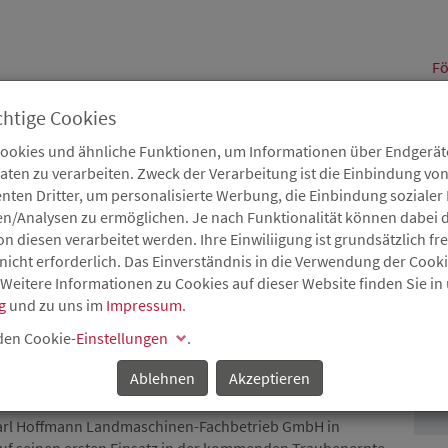
alt
Fö
chtige Cookies
Cookies und ähnliche Funktionen, um Informationen über Endgeräte
en zu verarbeiten. Zweck der Verarbeitung ist die Einbindung von
B
Karriere
Service
Aktuelles
nten Dritter, um personalisierte Werbung, die Einbindung soziale
en/Analysen zu ermöglichen. Je nach Funktionalität können dabei d
 diesen verarbeitet werden. Ihre Einwiliigung ist grundsätzlich frei
nicht erforderlich. Das Einverständnis in die Verwendung der Cook
 Weitere Informationen zu Cookies auf dieser Website finden Sie in
WICKLUNG EINES
g
und zu uns im
Impressum
.
P
NTERS
 den Cookie-
Einstellungen
.
Ablehnen
Akzeptieren
 Terrassenlagen ermöglicht
 Carl Hoffmann Landmaschinen-Fachbetrieb GmbH in