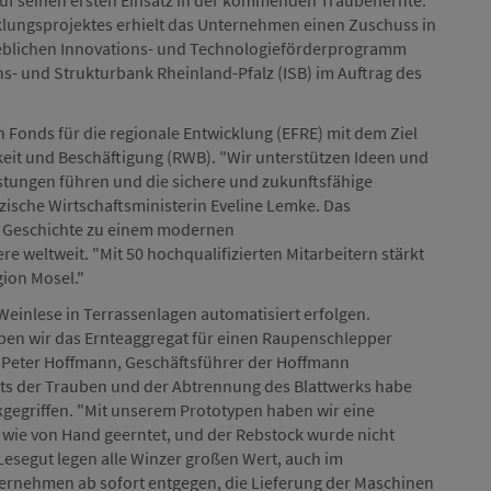
 auf seinen ersten Einsatz in der kommenden Traubenernte.
klungsprojektes erhielt das Unternehmen einen Zuschuss in
ieblichen Innovations- und Technologieförderprogramm
ns- und Strukturbank Rheinland-Pfalz (ISB) im Auftrag des
Fonds für die regionale Entwicklung (EFRE) mit dem Ziel
eit und Beschäftigung (RWB). "Wir unterstützen Ideen und
istungen führen und die sichere und zukunftsfähige
älzische Wirtschaftsministerin Eveline Lemke. Das
en Geschichte zu einem modernen
 weltweit. "Mit 50 hochqualifizierten Mitarbeitern stärkt
ion Mosel."
Weinlese in Terrassenlagen automatisiert erfolgen.
en wir das Ernteaggregat für einen Raupenschlepper
gt Peter Hoffmann, Geschäftsführer der Hoffmann
ts der Trauben und der Abtrennung des Blattwerks habe
gegriffen. "Mit unserem Prototypen haben wir eine
 wie von Hand geerntet, und der Rebstock wurde nicht
 Lesegut legen alle Winzer großen Wert, auch im
ernehmen ab sofort entgegen, die Lieferung der Maschinen