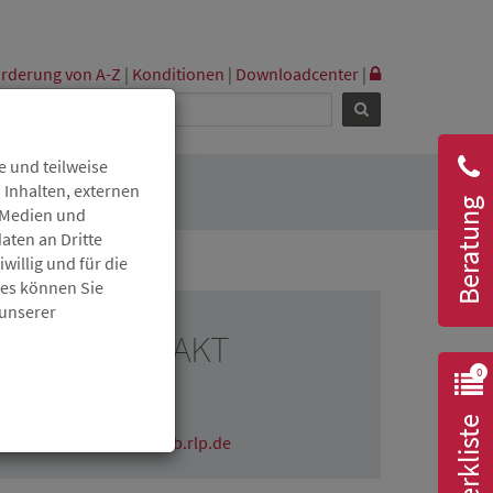
rderung von A-Z
|
Konditionen
|
Downloadcenter
|
 und teilweise
 Inhalten, externen
Beratung
r Medien und
aten an Dritte
willig und für die
ies können Sie
 unserer
RESSEKONTAKT
0
Claudia Wichmann
06131 6172-1670
Merkliste
claudia.wichmann@isb.rlp.de