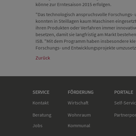
könne zur Erntesaison 2015 erfolgen.
"Das technologisch anspruchsvolle Forschungs- 
konnten in Steillagen kaum Maschinen eingeset
ihren Produkten oder Verfahren immer innovativ
besetzen, damit sie langfristig am Markt bestehen
ISB. "Mit dem Programm haben insbesondere klei
Forschungs- und Entwicklungsprojekte umzusetz
Zurück
SERVICE
FÖRDERUNG
PORTALE
Kontakt
Wirtschaft
Self-Servi
Beratung
Wohnraum
Partnerpo
Jobs
Kommunal