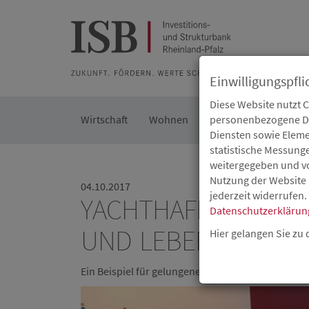
Zur Beratung
Zur Merkliste
Zur Suche
Zum Seiteninh
Einwilligungspfli
Diese Website nutzt 
Wirtschaft
Wohnen
Kommunal
personenbezogene Dat
Die IS
Diensten sowie Eleme
statistische Messung
weitergegeben und von
Nutzung der Website 
04.10.2017
jederzeit widerrufen.
YACHTHAFEN MARIN
Datenschutzerklärun
UND LEBEN AM WAS
Hier gelangen Sie zu
Ein Beispiel für gelungene Projektanbahnung au