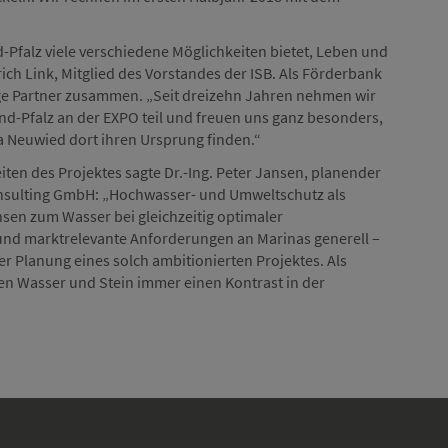
d-Pfalz viele verschiedene Möglichkeiten bietet, Leben und
rich Link, Mitglied des Vorstandes der ISB. Als Förderbank
inge Partner zusammen. „Seit dreizehn Jahren nehmen wir
d-Pfalz an der EXPO teil und freuen uns ganz besonders,
 Neuwied dort ihren Ursprung finden.“
en des Projektes sagte Dr.-Ing. Peter Jansen, planender
onsulting GmbH: „Hochwasser- und Umweltschutz als
sen zum Wasser bei gleichzeitig optimaler
und marktrelevante Anforderungen an Marinas generell –
er Planung eines solch ambitionierten Projektes. Als
en Wasser und Stein immer einen Kontrast in der