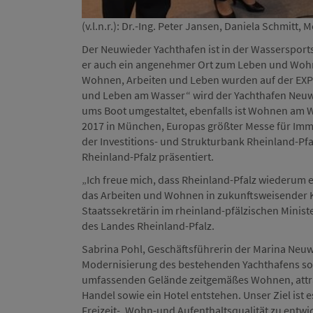
(v.l.n.r.): Dr.-Ing. Peter Jansen, Daniela Schmitt
Der Neuwieder Yachthafen ist in der Wassersports
er auch ein angenehmer Ort zum Leben und Wohn
Wohnen, Arbeiten und Leben wurden auf der EXPO 
und Leben am Wasser“ wird der Yachthafen Neuwie
ums Boot umgestaltet, ebenfalls ist Wohnen am W
2017 in München, Europas größter Messe für Immo
der Investitions- und Strukturbank Rheinland-Pf
Rheinland-Pfalz präsentiert.
„Ich freue mich, dass Rheinland-Pfalz wiederum e
das Arbeiten und Wohnen in zukunftsweisender K
Staatssekretärin im rheinland-pfälzischen Minist
des Landes Rheinland-Pfalz.
Sabrina Pohl, Geschäftsführerin der Marina Neuw
Modernisierung des bestehenden Yachthafens sol
umfassenden Gelände zeitgemäßes Wohnen, attr
Handel sowie ein Hotel entstehen. Unser Ziel ist
Freizeit-, Wohn-und Aufenthaltsqualität zu entwi