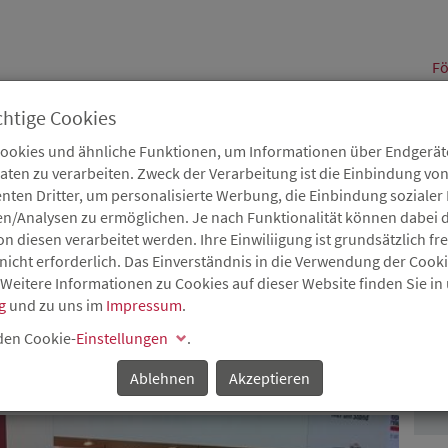
alt
Fö
chtige Cookies
Cookies und ähnliche Funktionen, um Informationen über Endgeräte
en zu verarbeiten. Zweck der Verarbeitung ist die Einbindung von
B
Karriere
Service
Aktuelles
nten Dritter, um personalisierte Werbung, die Einbindung soziale
en/Analysen zu ermöglichen. Je nach Funktionalität können dabei d
 diesen verarbeitet werden. Ihre Einwiliigung ist grundsätzlich frei
nicht erforderlich. Das Einverständnis in die Verwendung der Cook
 Weitere Informationen zu Cookies auf dieser Website finden Sie in
A NEUWIED – WOHNEN
g
und zu uns im
Impressum
.
P
SER
 den Cookie-
Einstellungen
.
Ablehnen
Akzeptieren
f der EXPO REAL