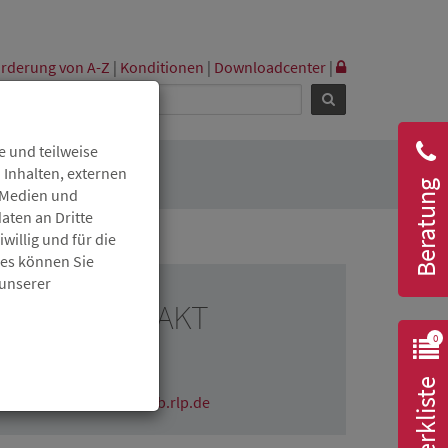
rderung von A-Z
|
Konditionen
|
Downloadcenter
|
 und teilweise
 Inhalten, externen
Beratung
r Medien und
aten an Dritte
willig und für die
ies können Sie
 unserer
RESSEKONTAKT
0
Claudia Wichmann
06131 6172-1670
Merkliste
claudia.wichmann@isb.rlp.de