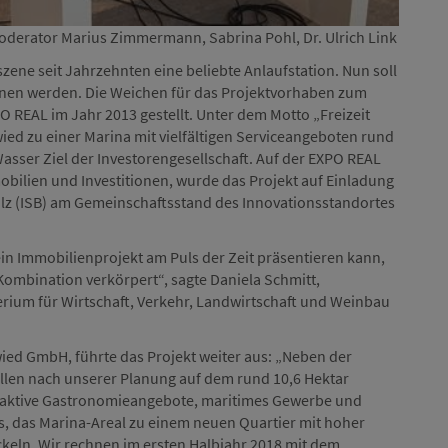
, Moderator Marius Zimmermann, Sabrina Pohl, Dr. Ulrich Link
zene seit Jahrzehnten eine beliebte Anlaufstation. Nun soll
en werden. Die Weichen für das Projektvorhaben zum
REAL im Jahr 2013 gestellt. Unter dem Motto „Freizeit
d zu einer Marina mit vielfältigen Serviceangeboten rund
asser Ziel der Investorengesellschaft. Auf der EXPO REAL
bilien und Investitionen, wurde das Projekt auf Einladung
alz (ISB) am Gemeinschaftsstand des Innovationsstandortes
in Immobilienprojekt am Puls der Zeit präsentieren kann,
ombination verkörpert“, sagte Daniela Schmitt,
erium für Wirtschaft, Verkehr, Landwirtschaft und Weinbau
ied GmbH, führte das Projekt weiter aus: „Neben der
len nach unserer Planung auf dem rund 10,6 Hektar
aktive Gastronomieangebote, maritimes Gewerbe und
 es, das Marina-Areal zu einem neuen Quartier mit hoher
ckeln. Wir rechnen im ersten Halbjahr 2018 mit dem