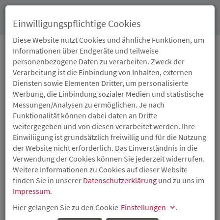
Toggl
Einwilligungspflichtige Cookies
navig
Diese Website nutzt Cookies und ähnliche Funktionen, um
Informationen über Endgeräte und teilweise
personenbezogene Daten zu verarbeiten. Zweck der
28.06.2019
Verarbeitung ist die Einbindung von Inhalten, externen
VERBESSERTE
Diensten sowie Elementen Dritter, um personalisierte
Werbung, die Einbindung sozialer Medien und statistische
FÖRDERMÖGLICHKEITEN
Messungen/Analysen zu ermöglichen. Je nach
Funktionalität können dabei daten an Dritte
BEI MASSNAHMEN ZUR D
weitergegeben und von diesen verarbeitet werden. Ihre
Einwiliigung ist grundsätzlich freiwillig und für die Nutzung
IGITALISIERUNG UND N
der Website nicht erforderlich. Das Einverständnis in die
Verwendung der Cookies können Sie jederzeit widerrufen.
ACHHALTIGKEIT
Weitere Informationen zu Cookies auf dieser Website
finden Sie in unserer
Datenschutzerklärung
und zu uns im
Impressum
.
ISB passt Programmkredite an
Hier gelangen Sie zu den Cookie-
Einstellungen
.