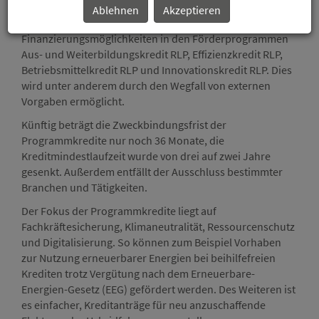
Zum 1. Juli 2019 erweitert die Investitions- und
Ablehnen
Akzeptieren
Strukturbank Rheinland-Pfalz (ISB) die
Finanzierungsmöglichkeiten in den Förderprogrammen
Aus- und Weiterbildungskredit RLP, Effizienzkredit RLP,
Betriebsmittelkredit RLP und Innovationskredit RLP. Dies
wird unter anderem durch den Wegfall von externen
Vorgaben ermöglicht.
Künftig beträgt die Zweckbindungsfrist der
Programmkredite nur noch 36 Monate, die
Kreditmindestlaufzeit wurde von drei auf zwei Jahre
gesenkt. Außerdem entfällt der Ausschluss bestimmter
Branchen und Tätigkeiten.
Der Fokus der Programmkredite liegt auf
Fachkräftesicherung, Klimaneutralität, Ressourcenschutz
und Digitalisierung. So können zum Beispiel Vorhaben
zur Nutzung erneuerbarer Energien bei beihilfefreien
Krediten trotz Vergütung nach dem Erneuerbare-
Energien-Gesetz (EEG) gefördert werden. Des Weiteren ist
es einfacher, Kreditanträge für neu anzuschaffende