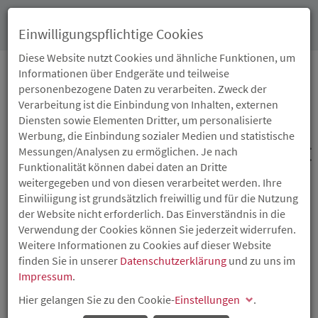
Toggl
Einwilligungspflichtige Cookies
navig
Diese Website nutzt Cookies und ähnliche Funktionen, um
Informationen über Endgeräte und teilweise
personenbezogene Daten zu verarbeiten. Zweck der
12.02.2026
Verarbeitung ist die Einbindung von Inhalten, externen
SOZIALE
Diensten sowie Elementen Dritter, um personalisierte
Werbung, die Einbindung sozialer Medien und statistische
WOHNRAUMFÖRDERUNG:
Messungen/Analysen zu ermöglichen. Je nach
Funktionalität können dabei daten an Dritte
FÖRDERBESCHEID AN
weitergegeben und von diesen verarbeitet werden. Ihre
Einwiliigung ist grundsätzlich freiwillig und für die Nutzung
MAINZER STADTWERKE
der Website nicht erforderlich. Das Einverständnis in die
Verwendung der Cookies können Sie jederzeit widerrufen.
AG
Weitere Informationen zu Cookies auf dieser Website
finden Sie in unserer
Datenschutzerklärung
und zu uns im
Impressum
.
ISB-
Darlehen
in Höhe von 1,4 Millionen Euro und
Tilgungszuschüsse von 560.000 Euro
Hier gelangen Sie zu den Cookie-
Einstellungen
.