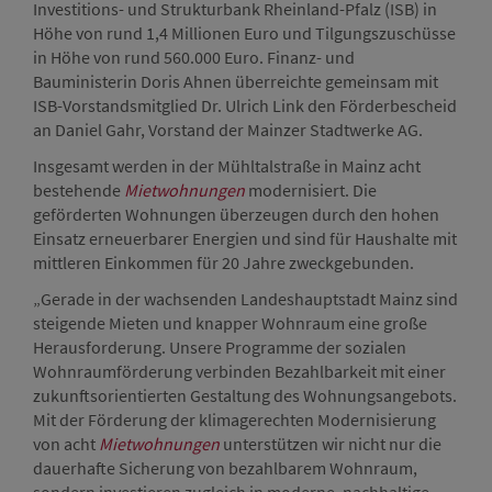
Investitions- und Strukturbank Rheinland-Pfalz (ISB) in
Höhe von rund 1,4 Millionen Euro und Tilgungszuschüsse
in Höhe von rund 560.000 Euro. Finanz- und
Bauministerin Doris Ahnen überreichte gemeinsam mit
ISB-Vorstandsmitglied Dr. Ulrich Link den Förderbescheid
an Daniel Gahr, Vorstand der Mainzer Stadtwerke AG.
Insgesamt werden in der Mühltalstraße in Mainz acht
bestehende
Mietwohnungen
modernisiert. Die
geförderten Wohnungen überzeugen durch den hohen
Einsatz erneuerbarer Energien und sind für Haushalte mit
mittleren Einkommen für 20 Jahre zweckgebunden.
„Gerade in der wachsenden Landeshauptstadt Mainz sind
steigende Mieten und knapper Wohnraum eine große
Herausforderung. Unsere Programme der sozialen
Wohnraumförderung verbinden Bezahlbarkeit mit einer
zukunftsorientierten Gestaltung des Wohnungsangebots.
Mit der Förderung der klimagerechten Modernisierung
von acht
Mietwohnungen
unterstützen wir nicht nur die
dauerhafte Sicherung von bezahlbarem Wohnraum,
sondern investieren zugleich in moderne, nachhaltige