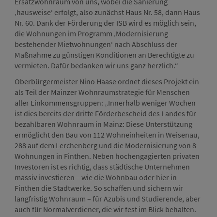
Ersatzwohnraum von uns, wobei die Sanierung
‚hausweise‘ erfolgt, also zunächst Haus Nr. 58, dann Haus
Nr. 60. Dank der Förderung der ISB wird es möglich sein,
die Wohnungen im Programm ‚Modernisierung
bestehender Mietwohnungen‘ nach Abschluss der
Maßnahme zu günstigen Konditionen an Berechtigte zu
vermieten. Dafür bedanken wir uns ganz herzlich.“
Oberbürgermeister Nino Haase ordnet dieses Projekt ein
als Teil der Mainzer Wohnraumstrategie für Menschen
aller Einkommensgruppen: „Innerhalb weniger Wochen
ist dies bereits der dritte Förderbescheid des Landes für
bezahlbaren Wohnraum in Mainz: Diese Unterstützung
ermöglicht den Bau von 112 Wohneinheiten in Weisenau,
288 auf dem Lerchenberg und die Modernisierung von 8
Wohnungen in Finthen. Neben hochengagierten privaten
Investoren ist es richtig, dass städtische Unternehmen
massiv investieren – wie die Wohnbau oder hier in
Finthen die Stadtwerke. So schaffen und sichern wir
langfristig Wohnraum – für Azubis und Studierende, aber
auch für Normalverdiener, die wir fest im Blick behalten.