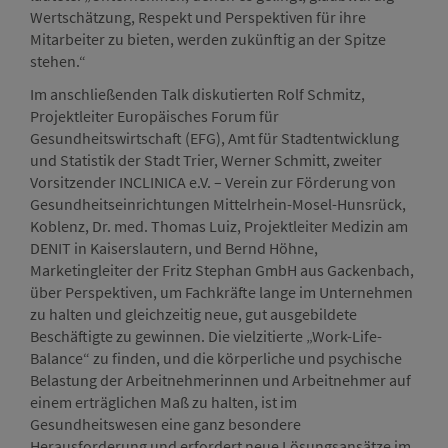
Wertschätzung, Respekt und Perspektiven für ihre
Mitarbeiter zu bieten, werden zukünftig an der Spitze
stehen.“
Im anschließenden Talk diskutierten Rolf Schmitz,
Projektleiter Europäisches Forum für
Gesundheitswirtschaft (EFG), Amt für Stadtentwicklung
und Statistik der Stadt Trier, Werner Schmitt, zweiter
Vorsitzender INCLINICA e.V. – Verein zur Förderung von
Gesundheitseinrichtungen Mittelrhein-Mosel-Hunsrück,
Koblenz, Dr. med. Thomas Luiz, Projektleiter Medizin am
DENIT in Kaiserslautern, und Bernd Höhne,
Marketingleiter der Fritz Stephan GmbH aus Gackenbach,
über Perspektiven, um Fachkräfte lange im Unternehmen
zu halten und gleichzeitig neue, gut ausgebildete
Beschäftigte zu gewinnen. Die vielzitierte „Work-Life-
Balance“ zu finden, und die körperliche und psychische
Belastung der Arbeitnehmerinnen und Arbeitnehmer auf
einem erträglichen Maß zu halten, ist im
Gesundheitswesen eine ganz besondere
Herausforderung und erfordert neue Lösungsansätze im