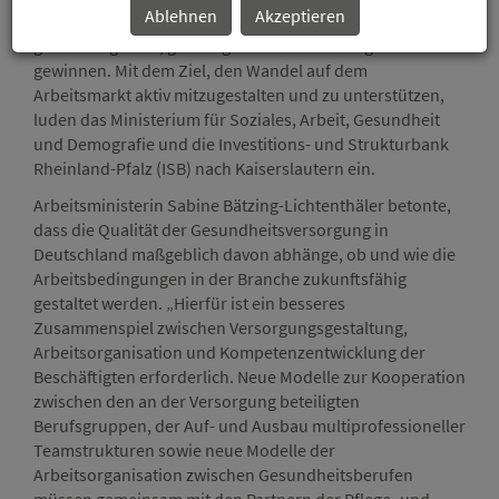
Ablehnen
Akzeptieren
möglichst lange im Unternehmen zu halten und
gleichzeitig neue, gut ausgebildete Beschäftigte zu
gewinnen. Mit dem Ziel, den Wandel auf dem
Arbeitsmarkt aktiv mitzugestalten und zu unterstützen,
luden das Ministerium für Soziales, Arbeit, Gesundheit
und Demografie und die Investitions- und Strukturbank
Rheinland-Pfalz (ISB) nach Kaiserslautern ein.
Arbeitsministerin Sabine Bätzing-Lichtenthäler betonte,
dass die Qualität der Gesundheitsversorgung in
Deutschland maßgeblich davon abhänge, ob und wie die
Arbeitsbedingungen in der Branche zukunftsfähig
gestaltet werden. „Hierfür ist ein besseres
Zusammenspiel zwischen Versorgungsgestaltung,
Arbeitsorganisation und Kompetenzentwicklung der
Beschäftigten erforderlich. Neue Modelle zur Kooperation
zwischen den an der Versorgung beteiligten
Berufsgruppen, der Auf- und Ausbau multiprofessioneller
Teamstrukturen sowie neue Modelle der
Arbeitsorganisation zwischen Gesundheitsberufen