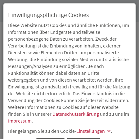
Toggl
Einwilligungspflichtige Cookies
navig
Diese Website nutzt Cookies und ähnliche Funktionen, um
Informationen über Endgeräte und teilweise
personenbezogene Daten zu verarbeiten. Zweck der
16.12.2014
Verarbeitung ist die Einbindung von Inhalten, externen
NEUE PERSPEKTIVEN
Diensten sowie Elementen Dritter, um personalisierte
Werbung, die Einbindung sozialer Medien und statistische
AUF DEM
Messungen/Analysen zu ermöglichen. Je nach
Funktionalität können dabei daten an Dritte
ARBEITSMARKT
weitergegeben und von diesen verarbeitet werden. Ihre
Einwiliigung ist grundsätzlich freiwillig und für die Nutzung
der Website nicht erforderlich. Das Einverständnis in die
Fachkräfte sichern und halten in der
Verwendung der Cookies können Sie jederzeit widerrufen.
Gesundheitswirtschaft
Weitere Informationen zu Cookies auf dieser Website
Die Gesundheitswirtschaft ist einer der wichtigsten
finden Sie in unserer
Datenschutzerklärung
und zu uns im
Wirtschaftszweige in Rheinland-Pfalz. Aufgrund der
Impressum
.
wachsenden Komplexität der Aufgaben und den damit
Hier gelangen Sie zu den Cookie-
Einstellungen
.
verbundenen Anforderungen an die Mitarbeiterinnen
und Mitarbeiter wird es immer wichtiger, Fachpersonal