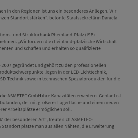
n in den Regionen ist uns ein besonderes Anliegen. Wir
nzen Standort stärken“, betonte Staatssekretärin Daniela
itions- und Strukturbank Rheinland-Pfalz (ISB)
nehmen. „Wir fördern die rheinland-pfälzische Wirtschaft
enten und schaffen und erhalten so qualifizierte
007 gegründet und gehört zu den professionellen
Produktschwerpunkte liegen in der LED-Lichttechnik,
SD-Technik sowie in technischen Spezialprodukten für die
l die ASMETEC GmbH ihre Kapazitäten erweitern. Geplant ist
bolanden, der mit größerer Lagerfläche und einem neuen
rer Arbeitsplätze ermöglichen soll.
ick‘ der besonderen Art“, freute sich ASMETEC-
 Standort platze man aus allen Nähten, die Erweiterung