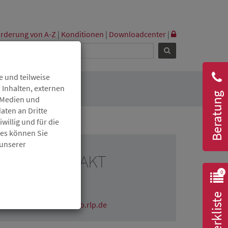
rderung von A-Z
|
Konditionen
|
Downloadcenter
|
 und teilweise
 Inhalten, externen
Beratung
r Medien und
aten an Dritte
willig und für die
ies können Sie
 unserer
RESSEKONTAKT
0
Claudia Wichmann
06131 6172-1670
Merkliste
claudia.wichmann@isb.rlp.de