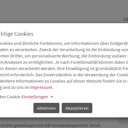
alt
Fö
chtige Cookies
Cookies und ähnliche Funktionen, um Informationen über Endgeräte
en zu verarbeiten. Zweck der Verarbeitung ist die Einbindung von
B
Karriere
Service
Aktuelles
nten Dritter, um personalisierte Werbung, die Einbindung soziale
en/Analysen zu ermöglichen. Je nach Funktionalität können dabei d
 diesen verarbeitet werden. Ihre Einwiliigung ist grundsätzlich frei
nicht erforderlich. Das Einverständnis in die Verwendung der Cook
 Weitere Informationen zu Cookies auf dieser Website finden Sie in
IRCHHEIMBOLANDEN –
g
und zu uns im
Impressum
.
P
EIMER ÜBERGEBEN
 den Cookie-
Einstellungen
.
N DIE ASMETEC GMBH
Ablehnen
Akzeptieren
rreichte gemeinsam mit ISB-Vorstandssprecher Ulrich