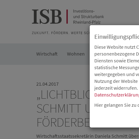
Zur Beratung
Zur Merkliste
Zur Suche
Zum Seiteninh
Einwilligungspfli
Diese Website nutzt 
Wirtschaft
Wohnen
Kommunal
personenbezogene Dat
Die IS
Diensten sowie Eleme
statistische Messung
weitergegeben und von
Nutzung der Website 
21.04.2017
jederzeit widerrufen.
„LICHTBLICK“ IN K
Datenschutzerklärun
SCHMITT UND DEXH
Hier gelangen Sie zu
FÖRDERBESCHEID A
Wirtschaftsstaatssekretärin Daniela Schmitt übe