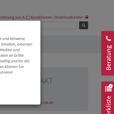
rderung von A-Z
|
Konditionen
|
Downloadcenter
|
 und teilweise
 Inhalten, externen
Beratung
r Medien und
aten an Dritte
willig und für die
ies können Sie
 unserer
RESSEKONTAKT
0
Claudia Wichmann
06131 6172-1670
Merkliste
claudia.wichmann@isb.rlp.de