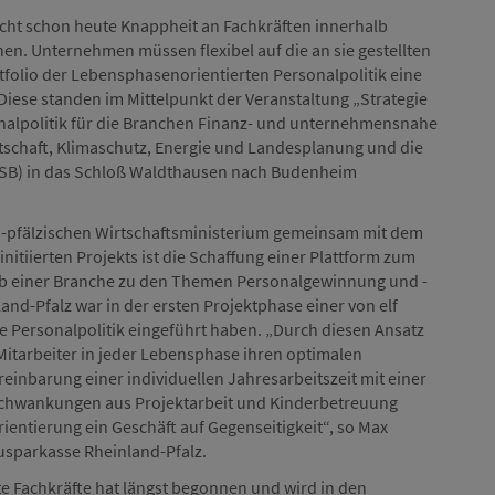
ht schon heute Knappheit an Fachkräften innerhalb
n. Unternehmen müssen flexibel auf die an sie gestellten
tfolio der Lebensphasenorientierten Personalpolitik eine
ese standen im Mittelpunkt der Veranstaltung „Strategie
onalpolitik für die Branchen Finanz- und unternehmensnahe
rtschaft, Klimaschutz, Energie und Landesplanung und die
(ISB) in das Schloß Waldthausen nach Budenheim
nd-pfälzischen Wirtschaftsministerium gemeinsam mit dem
initiierten Projekts ist die Schaffung einer Plattform zum
b einer Branche zu den Themen Personalgewinnung und -
nd-Pfalz war in der ersten Projektphase einer von elf
e Personalpolitik eingeführt haben. „Durch diesen Ansatz
Mitarbeiter in jeder Lebensphase ihren optimalen
reinbarung einer individuellen Jahresarbeitszeit mit einer
sschwankungen aus Projektarbeit und Kinderbetreuung
ientierung ein Geschäft auf Gegenseitigkeit“, so Max
usparkasse Rheinland-Pfalz.
e Fachkräfte hat längst begonnen und wird in den