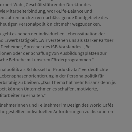
bert Wahl, Geschäftsführender Direktor des
ie Mitarbeiterbindung, Work-Life-Balance und
nigen Jahren noch zu vernachlässigende Randgebiete des
 heutigen Personalpolitik nicht mehr wegzudenken.
 geht es neben der individuellen Lebenssituation der
d Erwerbstätigkeit. „Wir verstehen uns als starker Partner
h Dexheimer, Sprecher des ISB-Vorstandes. „Bei
tionen oder der Schaffung von Ausbildungsplätzen zur
ische Betriebe mit unseren Förderprogrammen.“
lpolitik als Schlüssel für Produktivität“ verdeutlichte
ig Lebensphasenorientierung in der Personalpolitik für
rbsfähig zu bleiben. „Das Thema hat mehr Brisanz denn je.
rbeit können Unternehmen es schaffen, motivierte,
tarbeiter zu erhalten.“
eilnehmerinnen und Teilnehmer im Design des World Cafés
he gestellten individuellen Anforderungen zu diskutieren