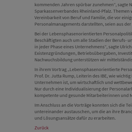
kommenden Jahren spürbar zunehmen“, sagte Nor
Sparkassenverbandes Rheinland-Pfalz. Themen w
Vereinbarkeit von Beruf und Familie, die vor ei
Personalmanagements darstellten, seien aus der
Bei der Lebensphasenorientierten Personalpolitik
Beschäftigten auch um alle Stadien der Berufs- un
in jeder Phase eines Unternehmens“, sagte Ulric
Existenzgründungen, Betriebsübergaben, Investi
Nachwuchsbildung unterstützen wir mittelständ
In ihrem Vortrag „Lebensphasenorientierte Persona
Prof. Dr. Jutta Rump, Leiterin des IBE, wie wicht
Unternehmen ist, um wirtschaftlich und wettbewe
Nur durch eine Individualisierung der Personala
kompetente und gesunde Mitarbeiterinnen und Mi
Im Anschluss an die Vorträge konnten sich die T
untereinander austauschen, um die an ihre Branc
und Lösungsansätze dafür zu erarbeiten.
Zurück