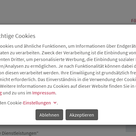
alt
Fö
chtige Cookies
Cookies und ähnliche Funktionen, um Informationen über Endgeräte
en zu verarbeiten. Zweck der Verarbeitung ist die Einbindung von
B
Karriere
Service
Aktuelles
nten Dritter, um personalisierte Werbung, die Einbindung soziale
en/Analysen zu ermöglichen. Je nach Funktionalität können dabei d
 diesen verarbeitet werden. Ihre Einwiliigung ist grundsätzlich frei
nicht erforderlich. Das Einverständnis in die Verwendung der Cook
 Weitere Informationen zu Cookies auf dieser Website finden Sie in
NTIERTE
g
und zu uns im
Impressum
.
P
 DEM
 den Cookie-
Einstellungen
.
L ENTGEGENWIRKEN
Ablehnen
Akzeptieren
Dienstleistungen“