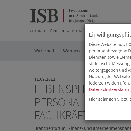
Zur Beratung
Zur Merkliste
Zur Suche
Zum Seiteninh
Einwilligungspfli
Diese Website nutzt 
Wirtschaft
Wohnen
Kommunal
personenbezogene Dat
Die IS
Diensten sowie Eleme
statistische Messung
weitergegeben und von
Nutzung der Website 
11.09.2012
jederzeit widerrufen.
LEBENSPHASENORIE
Datenschutzerklärun
PERSONALPOLITIK –
Hier gelangen Sie zu
FACHKRÄFTEMANGE
Branchenforum „Finanz- und unternehmensnahe 