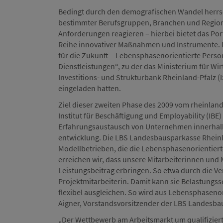
Bedingt durch den demografischen Wandel herrsc
bestimmter Berufsgruppen, Branchen und Regione
Anforderungen reagieren – hierbei bietet das Por
Reihe innovativer Maßnahmen und Instrumente. Di
für die Zukunft – Lebensphasenorientierte Pers
Dienstleistungen“, zu der das Ministerium für Wi
Investitions- und Strukturbank Rheinland-Pfalz 
eingeladen hatten.
Ziel dieser zweiten Phase des 2009 vom rheinla
Institut für Beschäftigung und Employability (IBE) 
Erfahrungsaustausch von Unternehmen innerhal
entwicklung. Die LBS Landesbausparkasse Rheinla
Modellbetrieben, die die Lebensphasenorientiert
erreichen wir, dass unsere Mitarbeiterinnen und 
Leistungsbeitrag erbringen. So etwa durch die Ve
Projektmitarbeiterin. Damit kann sie Belastung
flexibel ausgleichen. So wird aus Lebensphasenor
Aigner, Vorstandsvorsitzender der LBS Landesba
„Der Wettbewerb am Arbeitsmarkt um qualifiziert