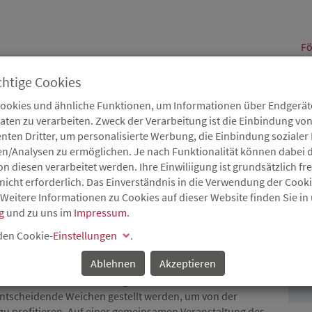
alt
Fö
chtige Cookies
Cookies und ähnliche Funktionen, um Informationen über Endgeräte
en zu verarbeiten. Zweck der Verarbeitung ist die Einbindung von
B
Karriere
Service
Aktuelles
nten Dritter, um personalisierte Werbung, die Einbindung soziale
en/Analysen zu ermöglichen. Je nach Funktionalität können dabei d
 diesen verarbeitet werden. Ihre Einwiliigung ist grundsätzlich frei
nicht erforderlich. Das Einverständnis in die Verwendung der Cook
 Weitere Informationen zu Cookies auf dieser Website finden Sie in
IV RHEINLAND-PFALZ
g
und zu uns im
Impressum
.
P
 den Cookie-
Einstellungen
.
unft
Ablehnen
Akzeptieren
nd-pfälzischen Wirtschaft sieht sich großen
ist, wie es um die künftige Personaldecke bestellt ist und
ntscheidende Weichen gestellt werden, um von der
zu profitieren. Auf einer gemeinsamen Veranstaltung des