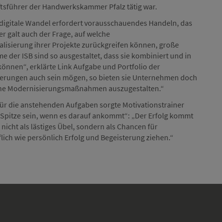
äftsführer der Handwerkskammer Pfalz tätig war.
 digitale Wandel erfordert vorausschauendes Handeln, das
r galt auch der Frage, auf welche
alisierung ihrer Projekte zurückgreifen können, große
der ISB sind so ausgestaltet, dass sie kombiniert und in
nnen“, erklärte Link Aufgabe und Portfolio der
derungen auch sein mögen, so bieten sie Unternehmen doch
rliche Modernisierungsmaßnahmen auszugestalten.“
für die anstehenden Aufgaben sorgte Motivationstrainer
Spitze sein, wenn es darauf ankommt“: „Der Erfolg kommt
nicht als lästiges Übel, sondern als Chancen für
ich wie persönlich Erfolg und Begeisterung ziehen.“