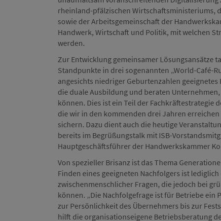
rheinland-pfälzischen Wirtschaftsministeriums, d
sowie der Arbeitsgemeinschaft der Handwerkskam
Handwerk, Wirtschaft und Politik, mit welchen St
werden.
Zur Entwicklung gemeinsamer Lösungsansätze tau
Standpunkte in drei sogenannten „World-Café-Run
angesichts niedriger Geburtenzahlen geeignetes
die duale Ausbildung und beraten Unternehmen, wi
können. Dies ist ein Teil der Fachkräftestrategie 
die wir in den kommenden drei Jahren erreichen
sichern. Dazu dient auch die heutige Veranstaltun
bereits im Begrüßungstalk mit ISB-Vorstandsmitgli
Hauptgeschäftsführer der Handwerkskammer Ko
Von spezieller Brisanz ist das Thema Generatione
Finden eines geeigneten Nachfolgers ist lediglich 
zwischenmenschlicher Fragen, die jedoch bei grü
können. „Die Nachfolgefrage ist für Betriebe ein 
zur Persönlichkeit des Übernehmers bis zur Fest
hilft die organisationseigene Betriebsberatung