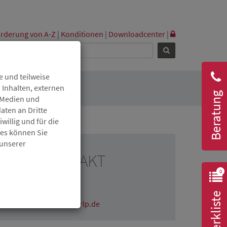
rderung von A-Z
|
Konditionen
|
Downloadcenter
|
 und teilweise
 Inhalten, externen
Beratung
r Medien und
aten an Dritte
willig und für die
ies können Sie
 unserer
RESSEKONTAKT
0
Julia Isermenger
06131 6172-1608
Merkliste
julia.isermenger@isb.rlp.de