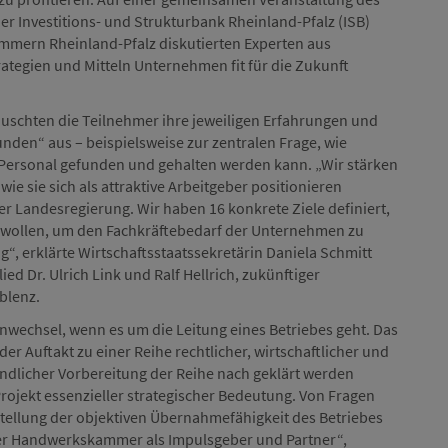
er Investitions- und Strukturbank Rheinland-Pfalz (ISB)
mern Rheinland-Pfalz diskutierten Experten aus
rategien und Mitteln Unternehmen fit für die Zukunft
schten die Teilnehmer ihre jeweiligen Erfahrungen und
den“ aus – beispielsweise zur zentralen Frage, wie
 Personal gefunden und gehalten werden kann. „Wir stärken
e sie sich als attraktive Arbeitgeber positionieren
der Landesregierung. Wir haben 16 konkrete Ziele definiert,
 wollen, um den Fachkräftebedarf der Unternehmen zu
g“, erklärte Wirtschaftsstaatssekretärin Daniela Schmitt
ed Dr. Ulrich Link und Ralf Hellrich, zukünftiger
blenz.
nwechsel, wenn es um die Leitung eines Betriebes geht. Das
der Auftakt zu einer Reihe rechtlicher, wirtschaftlicher und
ndlicher Vorbereitung der Reihe nach geklärt werden
Projekt essenzieller strategischer Bedeutung. Von Fragen
stellung der objektiven Übernahmefähigkeit des Betriebes
 der Handwerkskammer als Impulsgeber und Partner“,