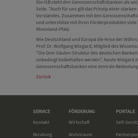
Die ISB steht den Genossenschaftsbanken als wic
Seite. "Auch für uns gilt das Prinzip einer starke
Vorstandes. Zusammen mit den Genossenschaftsba
und unterstütze mit ihren Förderprodukten viele
Rheinland-Pfalz.
Wie Deutschland und Europa die Krise der Währ
Prof. Dr. Wolfgang Wiegard, Mitglied des Wissen
"Die Drei-Säulen-Struktur des deutschen Bankensy
unbedingt beibehalten werden", fasste Wiegard
Genossenschaftsbanken eine zentrale Bedeutung f
Zurück
SERVICE
FÖRDERUNG
PORTALE
Kontakt
Wirtschaft
Self-Servi
Beratung
Wohnraum
Partnerpo