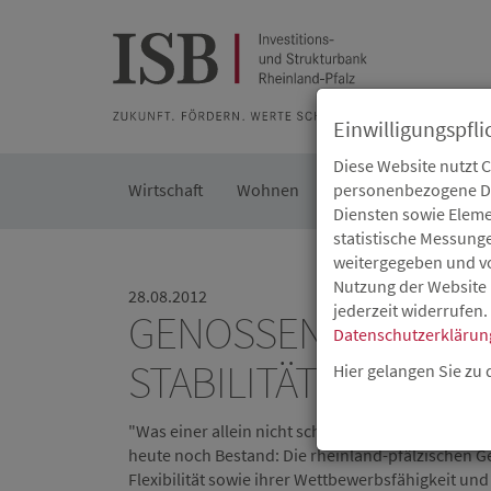
Zur Beratung
Zur Merkliste
Zur Suche
Zum Seiteninh
Einwilligungspfli
Diese Website nutzt 
Wirtschaft
Wohnen
Kommunal
personenbezogene Dat
Die IS
Diensten sowie Eleme
statistische Messung
weitergegeben und von
Nutzung der Website 
28.08.2012
jederzeit widerrufen.
GENOSSENSCHAFTS
Datenschutzerklärun
STABILITÄTSANKER 
Hier gelangen Sie zu
"Was einer allein nicht schafft, das schaffen vie
heute noch Bestand: Die rheinland-pfälzischen G
Flexibilität sowie ihrer Wettbewerbsfähigkeit un