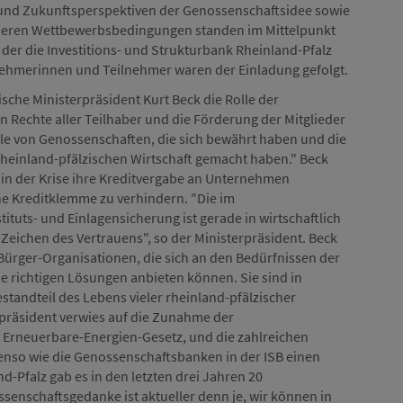
 und Zukunftsperspektiven der Genossenschaftsidee sowie
deren Wettbewerbsbedingungen standen im Mittelpunkt
 der die Investitions- und Strukturbank Rheinland-Pfalz
lnehmerinnen und Teilnehmer waren der Einladung gefolgt.
sche Ministerpräsident Kurt Beck die Rolle der
n Rechte aller Teilhaber und die Förderung der Mitglieder
le von Genossenschaften, die sich bewährt haben und die
rheinland-pfälzischen Wirtschaft gemacht haben." Beck
in der Krise ihre Kreditvergabe an Unternehmen
ne Kreditklemme zu verhindern. "Die im
ituts- und Einlagensicherung ist gerade in wirtschaftlich
Zeichen des Vertrauens", so der Ministerpräsident. Beck
Bürger-Organisationen, die sich an den Bedürfnissen der
e richtigen Lösungen anbieten können. Sie sind in
standteil des Lebens vieler rheinland-pfälzischer
präsident verwies auf die Zunahme der
Erneuerbare-Energien-Gesetz, und die zahlreichen
so wie die Genossenschaftsbanken in der ISB einen
d-Pfalz gab es in den letzten drei Jahren 20
enschaftsgedanke ist aktueller denn je, wir können in