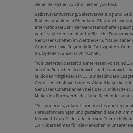
vielen Bereichen von ihm lernen", so Beck.
Selbstverantwortung, Selbstverwaltung und Selbst
Raiffeisenbanken in Rheinland-Pfalz nach wie vo
Internationale Jahr der Genossenschaften passt g
geht", sagte der rheinland-pfälzische Finanzmini
Genossenschaften im Wettbewerb. "Dabei zählen
Grundwerte wie Regionalität, Partizipation, Geme
Stützpfeilern unserer Wirtschaft."
"Wir vertreten derzeit die Interessen von rund 
aus den Bereichen Kreditwirtschaft, Landwirtscha
Millionen Mitgliedern in 13 Bundesländern", sagte
Genossenschaftsverbandes. Aktuell liege die Höh
Genossenschaftsbanken bei über 31 Milliarden Eu
Milliarden Euro werde das Land flächendeckend v
"Als modernes, zukunftsorientiertes und regiona
Herausforderungen und gestalten diese aktiv mit
Neuwied-Linz eG, der ältesten von Friedrich Wil
„Wir übernehmen für die Menschen in unserer Reg