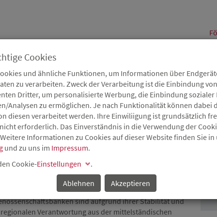
alt
Fö
chtige Cookies
Cookies und ähnliche Funktionen, um Informationen über Endgeräte
en zu verarbeiten. Zweck der Verarbeitung ist die Einbindung von
B
Karriere
Service
Aktuelles
nten Dritter, um personalisierte Werbung, die Einbindung soziale
en/Analysen zu ermöglichen. Je nach Funktionalität können dabei d
 diesen verarbeitet werden. Ihre Einwiliigung ist grundsätzlich frei
nicht erforderlich. Das Einverständnis in die Verwendung der Cook
 Weitere Informationen zu Cookies auf dieser Website finden Sie in
BANKEN ALS
g
und zu uns im
Impressum
.
P
IN RHEINLAND-PFALZ
 den Cookie-
Einstellungen
.
Ablehnen
Akzeptieren
le" – die Idee der Gründerväter der Genossenschaften hat
enossenschaftsbanken sind aufgrund ihrer Stabilität und
d regionalen Verantwortung aus der mittelständischen