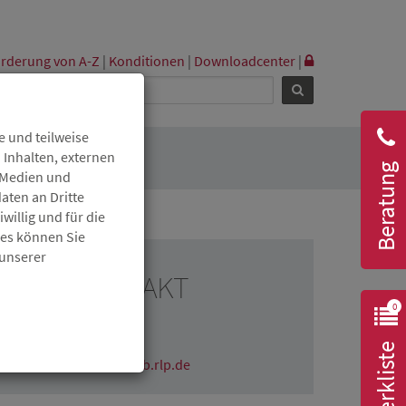
rderung von A-Z
|
Konditionen
|
Downloadcenter
|
 und teilweise
 Inhalten, externen
Beratung
r Medien und
aten an Dritte
willig und für die
ies können Sie
 unserer
RESSEKONTAKT
0
Claudia Wichmann
06131 6172-1670
Merkliste
claudia.wichmann@isb.rlp.de