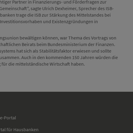
htiger Partner in Finanzierungs- und Förderfragen zur
n Gemeinschaft", sagte Ulrich Dexheimer, Sprecher des ISB-
nken trage die ISB zur Stärkung des Mittelstandes bei
 Investitionsvorhaben und Existenzgründungen in
ungsunion bewältigen können, war Thema des Vortrags von
schaftlichen Beirats beim Bundesministerium der Finanzen.
stems hat sich als Stabilitätsfaktor erwiesen und sollte
 zusammen. Auch in den kommenden 150 Jahren würden die
ür die mittelständische Wirtschaft haben.
ce-Portal
rtal für Hausbanken