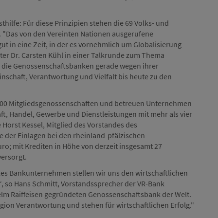
hilfe: Für diese Prinzipien stehen die 69 Volks- und
r. "Das von den Vereinten Nationen ausgerufene
ut in eine Zeit, in der es vornehmlich um Globalisierung
ster Dr. Carsten Kühl in einer Talkrunde zum Thema
 die Genossenschaftsbanken gerade wegen ihrer
inschaft, Verantwortung und Vielfalt bis heute zu den
1.900 Mitgliedsgenossenschaften und betreuen Unternehmen
ft, Handel, Gewerbe und Dienstleistungen mit mehr als vier
 Horst Kessel, Mitglied des Vorstandes des
e der Einlagen bei den rheinland-pfälzischen
ro; mit Krediten in Höhe von derzeit insgesamt 27
ersorgt.
les Bankunternehmen stellen wir uns den wirtschaftlichen
“, so Hans Schmitt, Vorstandssprecher der VR-Bank
helm Raiffeisen gegründeten Genossenschaftsbank der Welt.
ion Verantwortung und stehen für wirtschaftlichen Erfolg."