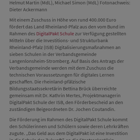
Helmut Martin (MdL), Michael Simon (MdL) Fotonachweis:
Helm
Dieter Ackermann
Die
Mit einem Zuschuss in Höhe von rund 400.000 Euro
fördert das Land Rheinland-Pfalz aus den vom Bund im
Rahmen des
DigitalPakt Schule
zur Verfügung gestellten
Mitteln über die Investitions- und Strukturbank
Rheinland-Pfalz (ISB) Digitalisierungsmaßnahmen an
sieben Schulen in der Verbandsgemeinde
Langenlonsheim-Stromberg. Auf Basis des Antrags der
Verbandsgemeinde werden mit dem Zuschuss die
technischen Voraussetzungen für digitales Lernen
geschaffen. Die rheinland-pfälzische
Bildungsstaatssekretärin Bettina Brück überreichte
gemeinsam mit Dr. Kathrin Mertes, Projektmanagerin
DigitalPakt Schule der ISB, den Förderbescheid an den
zuständigen Beigeordneten Dr. Jochen Coutandin.
Die Förderung im Rahmen des DigitalPakt Schule kommt
den Schülerinnen und Schülern sowie deren Lehrkräften
zugute. „Das Geld aus dem DigitalPakt ist eine Investition