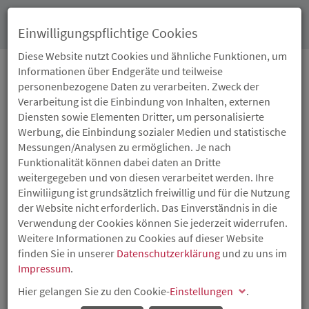
Toggl
Einwilligungspflichtige Cookies
navig
Diese Website nutzt Cookies und ähnliche Funktionen, um
Informationen über Endgeräte und teilweise
personenbezogene Daten zu verarbeiten. Zweck der
29.10.2021
Verarbeitung ist die Einbindung von Inhalten, externen
DIGITALPAKT SCHULE:
Diensten sowie Elementen Dritter, um personalisierte
Werbung, die Einbindung sozialer Medien und statistische
RUND 400.000 EURO
Messungen/Analysen zu ermöglichen. Je nach
Funktionalität können dabei daten an Dritte
FÜR SCHULEN DER
weitergegeben und von diesen verarbeitet werden. Ihre
Einwiliigung ist grundsätzlich freiwillig und für die Nutzung
VERBANDSGEMEINDE
der Website nicht erforderlich. Das Einverständnis in die
Verwendung der Cookies können Sie jederzeit widerrufen.
LANGENLONSHEIM-
Weitere Informationen zu Cookies auf dieser Website
finden Sie in unserer
Datenschutzerklärung
und zu uns im
STROMBERG
Impressum
.
Hier gelangen Sie zu den Cookie-
Einstellungen
.
Bildungsstaatssekretärin Bettina Brück überreicht