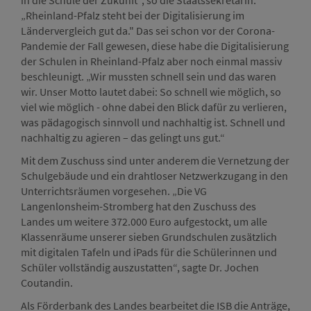
in die Schule der Zukunft", so die Staatssekretärin.
„Rheinland-Pfalz steht bei der Digitalisierung im
Ländervergleich gut da." Das sei schon vor der Corona-
Pandemie der Fall gewesen, diese habe die Digitalisierung
der Schulen in Rheinland-Pfalz aber noch einmal massiv
beschleunigt. „Wir mussten schnell sein und das waren
wir. Unser Motto lautet dabei: So schnell wie möglich, so
viel wie möglich - ohne dabei den Blick dafür zu verlieren,
was pädagogisch sinnvoll und nachhaltig ist. Schnell und
nachhaltig zu agieren – das gelingt uns gut.“
Mit dem Zuschuss sind unter anderem die Vernetzung der
Schulgebäude und ein drahtloser Netzwerkzugang in den
Unterrichtsräumen vorgesehen. „Die VG
Langenlonsheim-Stromberg hat den Zuschuss des
Landes um weitere 372.000 Euro aufgestockt, um alle
Klassenräume unserer sieben Grundschulen zusätzlich
mit digitalen Tafeln und iPads für die Schülerinnen und
Schüler vollständig auszustatten“, sagte Dr. Jochen
Coutandin.
Als Förderbank des Landes bearbeitet die ISB die Anträge,