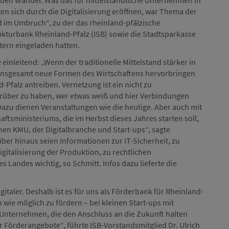
enden Wandel. Was das für mittelständische Unternehmen in
n sich durch die Digitalisierung eröffnen, war Thema der
nd im Umbruch“, zu der das rheinland-pfälzische
rukturbank Rheinland-Pfalz (ISB) sowie die Stadtsparkasse
tern eingeladen hatten.
einleitend: „Wenn der traditionelle Mittelstand stärker in
as insgesamt neue Formen des Wirtschaftens hervorbringen
d-Pfalz antreiben. Vernetzung ist ein nicht zu
rüber zu haben, wer etwas weiß und hier Verbindungen
 Dazu dienen Veranstaltungen wie die heutige. Aber auch mit
tsministeriums, die im Herbst dieses Jahres starten soll,
en KMU, der Digitalbranche und Start-ups“, sagte
über hinaus seien Informationen zur IT-Sicherheit, zu
gitalisierung der Produktion, zu rechtlichen
andes wichtig, so Schmitt. Infos dazu lieferte die
aler. Deshalb ist es für uns als Förderbank für Rheinland-
 wie möglich zu fördern – bei kleinen Start-ups mit
n Unternehmen, die den Anschluss an die Zukunft halten
r Förderangebote“, führte ISB-Vorstandsmitglied Dr. Ulrich