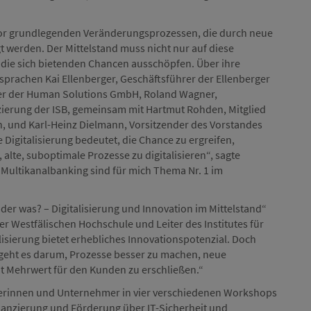
vor grundlegenden Veränderungsprozessen, die durch neue
t werden. Der Mittelstand muss nicht nur auf diese
 die sich bietenden Chancen ausschöpfen. Über ihre
sprachen Kai Ellenberger, Geschäftsführer der Ellenberger
rer der Human Solutions GmbH, Roland Wagner,
zierung der ISB, gemeinsam mit Hartmut Rohden, Mitglied
n, und Karl-Heinz Dielmann, Vorsitzender des Vorstandes
Digitalisierung bedeutet, die Chance zu ergreifen,
alte, suboptimale Prozesse zu digitalisieren“, sagte
 Multikanalbanking sind für mich Thema Nr. 1 im
oder was? – Digitalisierung und Innovation im Mittelstand“
er Westfälischen Hochschule und Leiter des Institutes für
sierung bietet erhebliches Innovationspotenzial. Doch
r geht es darum, Prozesse besser zu machen, neue
t Mehrwert für den Kunden zu erschließen.“
merinnen und Unternehmer in vier verschiedenen Workshops
nanzierung und Förderung über IT-Sicherheit und