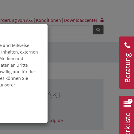
rderung von A-Z
|
Konditionen
|
Downloadcenter
|
 und teilweise
 Inhalten, externen
Beratung
r Medien und
aten an Dritte
willig und für die
ies können Sie
 unserer
RESSEKONTAKT
0
Claudia Wichmann
06131 6172-1670
Merkliste
claudia.wichmann@isb.rlp.de