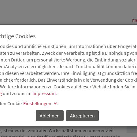
alt
Fö
chtige Cookies
Cookies und ähnliche Funktionen, um Informationen über Endgeräte
en zu verarbeiten. Zweck der Verarbeitung ist die Einbindung von
B
Karriere
Service
Aktuelles
nten Dritter, um personalisierte Werbung, die Einbindung soziale
en/Analysen zu ermöglichen. Je nach Funktionalität können dabei d
 diesen verarbeitet werden. Ihre Einwiliigung ist grundsätzlich frei
nicht erforderlich. Das Einverständnis in die Verwendung der Cook
 Weitere Informationen zu Cookies auf dieser Website finden Sie in
IETET CHANCEN FÜR DEN
g
und zu uns im
Impressum
.
P
 den Cookie-
Einstellungen
.
Ablehnen
Akzeptieren
 an die Zukunft halten
ng ist eines der zentralen Wirtschaftsthemen unserer Zeit