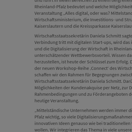
und führt in vielen Bereichen zu einem tiefgreif
Rheinland-Pfalz bedeutet und welche Möglichkeite
Veranstaltung „Alles digital, oder was? Mittelsta
Wirtschaftsministerium, die Investitions- und St
Kaiserslautern und die Kreissparkasse Kaiserslau
Wirtschaftsstaatssekretärin Daniela Schmitt sagte 
Verbindung tritt mit digitalen Start-ups, wird d
und die Digitalisierung der Wirtschaft in Rheinlan
unterschätzender Wettbewerbsvorteil. Wissen da
herzustellen, ist heute der Schlüssel zum Erfolg.
der neuen Workshop-Reihe ‚Connect‘ des Wirtschaf
schaffen wir den Rahmen für Begegnungen zwisch
Wirtschaftsstaatssekretärin Daniela Schmitt. Dar
Möglichkeiten der Kundenakquise per Netz, zur Di
Rahmenbedingungen und zu Förderangeboten des L
heutige Veranstaltung.
„Mittelständische Unternehmen werden immer digit
Pfalz wichtig, so viele Digitalisierungsmaßnahmen
innovativen Ideen genauso wie bei traditionelle
wollen. Wir integrieren das Thema in viele unsere