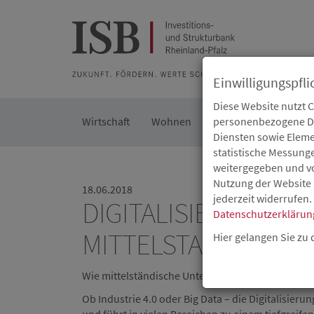
Zur Beratung
Zur Merkliste
Zur Suche
Zum Seiteninh
Einwilligungspfli
Diese Website nutzt 
Wirtschaft
Wohnen
Kommunal
personenbezogene Dat
Die IS
Diensten sowie Eleme
statistische Messung
weitergegeben und von
Nutzung der Website 
18.06.2018
jederzeit widerrufen.
DIGITALISIERUNG B
Datenschutzerklärun
MITTELSTAND
Hier gelangen Sie zu
Wie mittelständische Unternehmen den Anschluss
Ob Industrie 4.0 oder Big Data – die Digitalisieru