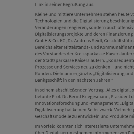
Link in seiner Begrüßung aus.
Kleine und mittlere Unternehmen stehen heute 
Technologien und die Digitalisierung beschleunig
Veränderungen reagieren, sondern auch offensiv
Digitalisierungsprojekte und deren Finanzierung 
GmbH & Co. KG, Dr. Andreas Seidl, Geschäftsfüh
Bereichsleiter Mittelstands- und Kommunalfinan
des Vorstandes der Kreissparkasse Kaiserslauter
der Stadtsparkasse Kaiserslautern. „Konsequente 
Prozesse und Services neu zu denken – und nicht, 
Rohden. Dielmann ergänzte: „Digitalisierung und
Bankgeschäft in den nächsten Jahren.“
In seinem abschließenden Vortrag „Alles digital, 
betonte Prof. Dr. Bernd Kriegesmann, Präsident d
Innovationsforschung und -management: „Digitali
Digitalisierung hat keinen Selbstzweck. Vielmeh
Geschäftsmodelle zu entwickeln und Produkte mi
Im Vorfeld konnten sich interessierte Unterneh
über Digitalisierungsthemen informieren: von Fi