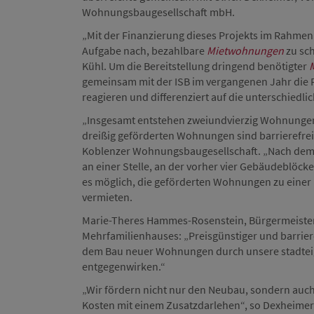
Wohnungsbaugesellschaft mbH.
„Mit der Finanzierung dieses Projekts im Rahm
Aufgabe nach, bezahlbare
Mietwohnungen
zu sch
Kühl. Um die Bereitstellung dringend benötigter
gemeinsam mit der ISB im vergangenen Jahr die F
reagieren und differenziert auf die unterschiedl
„Insgesamt entstehen zweiundvierzig Wohnungen
dreißig geförderten Wohnungen sind barrierefrei 
Koblenzer Wohnungsbaugesellschaft. „Nach dem A
an einer Stelle, an der vorher vier Gebäudeblöck
es möglich, die geförderten Wohnungen zu einer 
vermieten.
Marie-Theres Hammes-Rosenstein, Bürgermeisteri
Mehrfamilienhauses: „Preisgünstiger und barrier
dem Bau neuer Wohnungen durch unsere stadtei
entgegenwirken.“
„Wir fördern nicht nur den Neubau, sondern auc
Kosten mit einem Zusatzdarlehen“, so Dexheimer