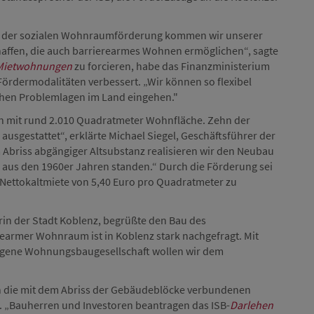
en der sozialen Wohnraumförderung kommen wir unserer
affen, die auch barrierearmes Wohnen ermöglichen“, sagte
Mietwohnungen
zu forcieren, habe das Finanzministerium
ördermodalitäten verbessert. „Wir können so flexibel
ichen Problemlagen im Land eingehen."
 mit rund 2.010 Quadratmeter Wohnfläche. Zehn der
ausgestattet“, erklärte Michael Siegel, Geschäftsführer der
briss abgängiger Altsubstanz realisieren wir den Neubau
e aus den 1960er Jahren standen.“ Durch die Förderung sei
Nettokaltmiete von 5,40 Euro pro Quadratmeter zu
n der Stadt Koblenz, begrüßte den Bau des
earmer Wohnraum ist in Koblenz stark nachgefragt. Mit
gene Wohnungsbaugesellschaft wollen wir dem
h die mit dem Abriss der Gebäudeblöcke verbundenen
. „Bauherren und Investoren beantragen das ISB-
Darlehen