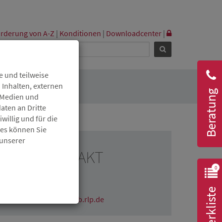
rderung von A-Z
|
Konditionen
|
Downloadcenter
|
 und teilweise
 Inhalten, externen
Beratung
r Medien und
aten an Dritte
willig und für die
ies können Sie
 unserer
RESSEKONTAKT
0
Claudia Wichmann
06131 6172-1670
Merkliste
claudia.wichmann@isb.rlp.de