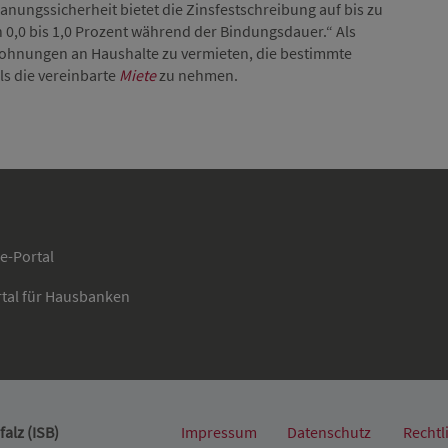
Planungssicherheit bietet die Zinsfestschreibung auf bis zu
 0,0 bis 1,0 Prozent während der Bindungsdauer.“ Als
e Wohnungen an Haushalte zu vermieten, die bestimmte
s die vereinbarte
Miete
zu nehmen.
ce-Portal
rtal für Hausbanken
alz (ISB)
Impressum
Datenschutz
Rechtl