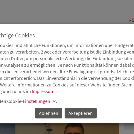
alt
Fö
chtige Cookies
Cookies und ähnliche Funktionen, um Informationen über Endgeräte
en zu verarbeiten. Zweck der Verarbeitung ist die Einbindung von
B
Karriere
Service
Aktuelles
nten Dritter, um personalisierte Werbung, die Einbindung soziale
en/Analysen zu ermöglichen. Je nach Funktionalität können dabei d
 diesen verarbeitet werden. Ihre Einwiliigung ist grundsätzlich frei
nicht erforderlich. Das Einverständnis in die Verwendung der Cook
 Weitere Informationen zu Cookies auf dieser Website finden Sie in
NRAUM IN KOBLENZ
g
und zu uns im
Impressum
.
P
 den Cookie-
Einstellungen
.
erzusage in Höhe von knapp 1,5 Millionen Euro
Ablehnen
Akzeptieren