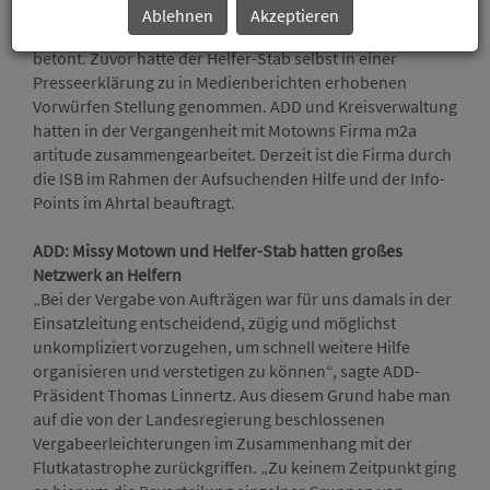
Geschäftsführerin Missy Motown die gute
Ablehnen
Akzeptieren
Zusammenarbeit mit Motown und dem Helfer-Stab
betont. Zuvor hatte der Helfer-Stab selbst in einer
Presseerklärung zu in Medienberichten erhobenen
Vorwürfen Stellung genommen. ADD und Kreisverwaltung
hatten in der Vergangenheit mit Motowns Firma m2a
artitude zusammengearbeitet. Derzeit ist die Firma durch
die ISB im Rahmen der Aufsuchenden Hilfe und der Info-
Points im Ahrtal beauftragt.
ADD: Missy Motown und Helfer-Stab hatten großes
Netzwerk an Helfern
„Bei der Vergabe von Aufträgen war für uns damals in der
Einsatzleitung entscheidend, zügig und möglichst
unkompliziert vorzugehen, um schnell weitere Hilfe
organisieren und verstetigen zu können“, sagte ADD-
Präsident Thomas Linnertz. Aus diesem Grund habe man
auf die von der Landesregierung beschlossenen
Vergabeerleichterungen im Zusammenhang mit der
Flutkatastrophe zurückgriffen. „Zu keinem Zeitpunkt ging