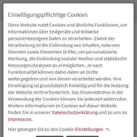
Toggl
Einwilligungspflichtige Cookies
navig
Diese Website nutzt Cookies und ähnliche Funktionen, um
Informationen über Endgeräte und teilweise
personenbezogene Daten zu verarbeiten. Zweck der
28.04.2023
Verarbeitung ist die Einbindung von Inhalten, externen
ADD, ISB UND KREIS
Diensten sowie Elementen Dritter, um personalisierte
Werbung, die Einbindung sozialer Medien und statistische
BETONEN GUTE
Messungen/Analysen zu ermöglichen. Je nach
Funktionalität können dabei daten an Dritte
ZUSAMMENARBEIT MIT
weitergegeben und von diesen verarbeitet werden. Ihre
Einwiliigung ist grundsätzlich freiwillig und für die Nutzung
HELFER-STAB
der Website nicht erforderlich. Das Einverständnis in die
Verwendung der Cookies können Sie jederzeit widerrufen.
Weitere Informationen zu Cookies auf dieser Website
Die Aufsichts- und Dienstleistungsdirektion (ADD), die
finden Sie in unserer
Datenschutzerklärung
und zu uns im
Investitions- und Strukturbank Rheinland-Pfalz (ISB) und
Impressum
.
die Kreisverwaltung Ahrweiler haben vor dem
Hintergrund aktueller Debatten um die private
Hier gelangen Sie zu den Cookie-
Einstellungen
.
Fluthilfeorganisation Helfer-Stab gGmbH und deren