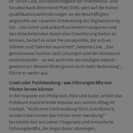
Dr. Ulrich Link, Vorstandsmitglied der Investitions- und
Strukturbank Rheinland-Pfalz (ISB), wies auf die hohen
Qualifikationsanforderungen an die Beschäftigten
angesichts der rasanten Entwicklung der Digitalisierung
hin. „Um sicher und zukunftsorientiert navigieren und
den Mitarbeitenden damit eine Orientierung bieten zu
können, bedarf es einer Personalpolitik, die sich an
Stärken und Talenten ausrichtet“, betonte Link. „Das
gemeinsame Suchen nach Lösungen und der Austausch
untereinander – so wie auch hier am heutigen Abend –
gewinnt vor diesem Hintergrund noch mehr Bedeutung“,
führte er weiter aus.
Crash oder Punktlandung - was Führungskräfte von
Piloten lernen können
In der Keynote von Philip Keil, Pilot und Autor, erhielt das
Publikum inspirierende Impulse aus seinem Alltag im
Cockpit. “Nicht eine Fehlhandlung führt zum Absturz,
sondern fast immer das Fehlen einer Handlung!“
berichtete Keil aus seiner Flugpraxis und ermunterte
Führungskräfte, die Angst davor abzulegen,