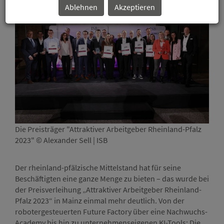
Ablehnen
Akzeptieren
Die Preisträger "Attraktiver Arbeitgeber Rheinland-Pfalz
Zum 
2023" © Alexander Sell | ISB
Vors
Sell 
Der rheinland-pfälzische Mittelstand hat für seine
Beschäftigten eine ganze Menge zu bieten – das wurde bei
der Preisverleihung „Attraktiver Arbeitgeber Rheinland-
Pfalz 2023“ in Mainz einmal mehr deutlich. Von der
robotergesteuerten Future Factory über eine Nachwuchs-
Academy bis hin zu unternehmenseigenen KI-Tools: Die