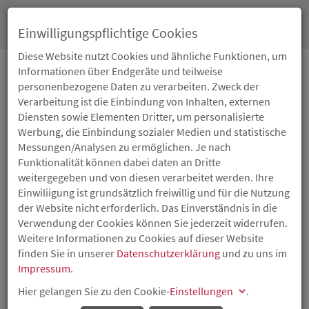
Toggl
Einwilligungspflichtige Cookies
navig
Diese Website nutzt Cookies und ähnliche Funktionen, um
Informationen über Endgeräte und teilweise
personenbezogene Daten zu verarbeiten. Zweck der
29.11.2023
Verarbeitung ist die Einbindung von Inhalten, externen
VON
Diensten sowie Elementen Dritter, um personalisierte
Werbung, die Einbindung sozialer Medien und statistische
PUNKTLANDUNGEN IN
Messungen/Analysen zu ermöglichen. Je nach
Funktionalität können dabei daten an Dritte
TEAMS UND
weitergegeben und von diesen verarbeitet werden. Ihre
Einwiliigung ist grundsätzlich freiwillig und für die Nutzung
TURBULENZEN IM
der Website nicht erforderlich. Das Einverständnis in die
Verwendung der Cookies können Sie jederzeit widerrufen.
COCKPIT
Weitere Informationen zu Cookies auf dieser Website
finden Sie in unserer
Datenschutzerklärung
und zu uns im
Impressum
.
„Attraktive Arbeitgeber Rheinland-Pfalz 2023“
ausgezeichnet
Hier gelangen Sie zu den Cookie-
Einstellungen
.