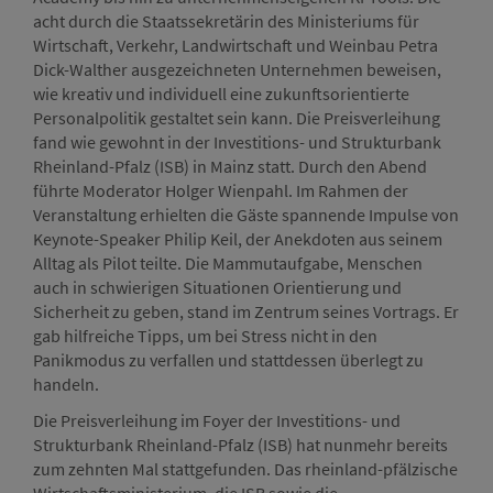
acht durch die Staatssekretärin des Ministeriums für
Wirtschaft, Verkehr, Landwirtschaft und Weinbau Petra
Dick-Walther ausgezeichneten Unternehmen beweisen,
wie kreativ und individuell eine zukunftsorientierte
Personalpolitik gestaltet sein kann. Die Preisverleihung
fand wie gewohnt in der Investitions- und Strukturbank
Rheinland-Pfalz (ISB) in Mainz statt. Durch den Abend
führte Moderator Holger Wienpahl. Im Rahmen der
Veranstaltung erhielten die Gäste spannende Impulse von
Keynote-Speaker Philip Keil, der Anekdoten aus seinem
Alltag als Pilot teilte. Die Mammutaufgabe, Menschen
auch in schwierigen Situationen Orientierung und
Sicherheit zu geben, stand im Zentrum seines Vortrags. Er
gab hilfreiche Tipps, um bei Stress nicht in den
Panikmodus zu verfallen und stattdessen überlegt zu
handeln.
Die Preisverleihung im Foyer der Investitions- und
Strukturbank Rheinland-Pfalz (ISB) hat nunmehr bereits
zum zehnten Mal stattgefunden. Das rheinland-pfälzische
Wirtschaftsministerium, die ISB sowie die