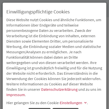
Toggl
Einwilligungspflichtige Cookies
navig
Diese Website nutzt Cookies und ähnliche Funktionen, um
Informationen über Endgeräte und teilweise
personenbezogene Daten zu verarbeiten. Zweck der
03.04.2013
Verarbeitung ist die Einbindung von Inhalten, externen
NEUAUSRICHTUNG DER
Diensten sowie Elementen Dritter, um personalisierte
Werbung, die Einbindung sozialer Medien und statistische
RHEINLAND-
Messungen/Analysen zu ermöglichen. Je nach
Funktionalität können dabei daten an Dritte
PFÄLZISCHEN
weitergegeben und von diesen verarbeitet werden. Ihre
Einwiliigung ist grundsätzlich freiwillig und für die Nutzung
WOHNRAUMFÖRDERUNG
der Website nicht erforderlich. Das Einverständnis in die
Verwendung der Cookies können Sie jederzeit widerrufen.
Weitere Informationen zu Cookies auf dieser Website
ISB vergibt
Darlehen
für selbst genutzte Wohnimmobilien
finden Sie in unserer
Datenschutzerklärung
und zu uns im
Impressum
.
Hier gelangen Sie zu den Cookie-
Einstellungen
.