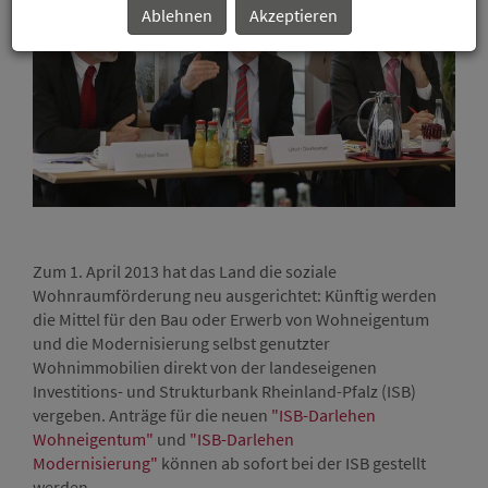
Ablehnen
Akzeptieren
Mich
Ulri
Salv
ISB 
Zum 1. April 2013 hat das Land die soziale
Wohnraumförderung neu ausgerichtet: Künftig werden
die Mittel für den Bau oder Erwerb von Wohneigentum
und die Modernisierung selbst genutzter
Wohnimmobilien direkt von der landeseigenen
Investitions- und Strukturbank Rheinland-Pfalz (ISB)
vergeben. Anträge für die neuen
"ISB-Darlehen
Wohneigentum"
und
"ISB-Darlehen
Modernisierung"
können ab sofort bei der ISB gestellt
werden.