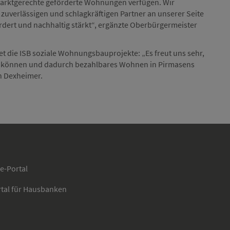
arktgerechte geförderte Wohnungen verfügen. Wir
n zuverlässigen und schlagkräftigen Partner an unserer Seite
ördert und nachhaltig stärkt“, ergänzte Oberbürgermeister
et die ISB soziale Wohnungsbauprojekte: „Es freut uns sehr,
rn können und dadurch bezahlbares Wohnen in Pirmasens
h Dexheimer.
ce-Portal
rtal für Hausbanken