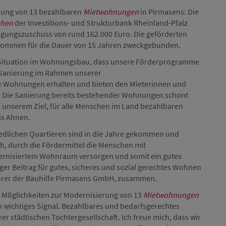
erung von 13 bezahlbaren
Mietwohnungen
in Pirmasens: Die
ehen
der Investitions- und Strukturbank Rheinland-Pfalz
ilgungszuschuss von rund 162.000 Euro. Die geförderten
nkommen für die Dauer von 15 Jahren zweckgebunden.
n Situation im Wohnungsbau, dass unsere Förderprogramme
 Sanierung im Rahmen unserer
e Wohnungen erhalten und bieten den Mieterinnen und
 Die Sanierung bereits bestehender Wohnungen schont
u unserem Ziel, für alle Menschen im Land bezahlbaren
is Ahnen.
edlichen Quartieren sind in die Jahre gekommen und
h, durch die Fördermittel die Menschen mit
rnisiertem Wohnraum versorgen und somit ein gutes
ger Beitrag für gutes, sicheres und sozial gerechtes Wohnen
führer der Bauhilfe Pirmasens GmbH, zusammen.
 Möglichkeiten zur Modernisierung von 13
Mietwohnungen
 wichtiges Signal. Bezahlbares und bedarfsgerechtes
r städtischen Tochtergesellschaft. Ich freue mich, dass wir