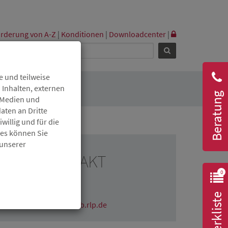
rderung von A-Z
|
Konditionen
|
Downloadcenter
|
 und teilweise
 Inhalten, externen
Beratung
r Medien und
aten an Dritte
willig und für die
ies können Sie
 unserer
RESSEKONTAKT
0
Claudia Wichmann
06131 6172-1670
Merkliste
claudia.wichmann@isb.rlp.de