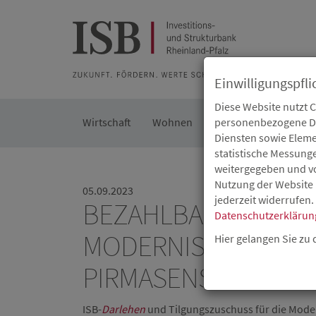
Zur Beratung
Zur Merkliste
Zur Suche
Zum Seiteninh
Einwilligungspfli
Diese Website nutzt 
Wirtschaft
Wohnen
Kommunal
personenbezogene Dat
Die IS
Diensten sowie Eleme
statistische Messung
weitergegeben und von
Nutzung der Website 
05.09.2023
jederzeit widerrufen.
BEZAHLBARES WOHN
Datenschutzerklärun
MODERNISIERUNGSP
Hier gelangen Sie zu
PIRMASENS
ISB-
Darlehen
und Tilgungszuschuss für die Mod