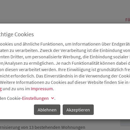
alt
Fö
chtige Cookies
Cookies und ähnliche Funktionen, um Informationen über Endgeräte
en zu verarbeiten. Zweck der Verarbeitung ist die Einbindung von
B
Karriere
Service
Aktuelles
nten Dritter, um personalisierte Werbung, die Einbindung soziale
en/Analysen zu ermöglichen. Je nach Funktionalität können dabei d
 diesen verarbeitet werden. Ihre Einwiliigung ist grundsätzlich frei
nicht erforderlich. Das Einverständnis in die Verwendung der Cook
 Weitere Informationen zu Cookies auf dieser Website finden Sie in
EN: LAND FÖRDERT
g
und zu uns im
Impressum
.
P
ROJEKT DER BAUHILFE
 den Cookie-
Einstellungen
.
Ablehnen
Akzeptieren
ernisierung von 13 bestehenden Wohnungen