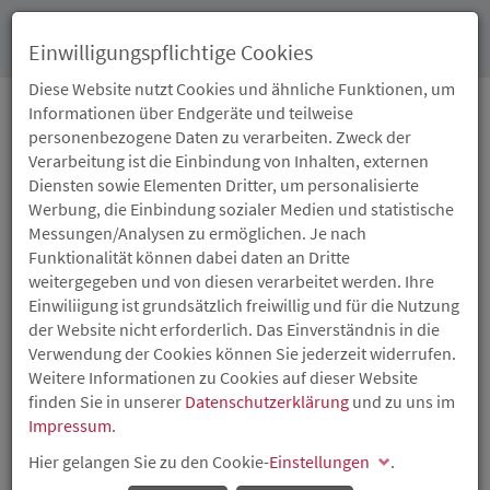
Toggl
Einwilligungspflichtige Cookies
navig
Diese Website nutzt Cookies und ähnliche Funktionen, um
Informationen über Endgeräte und teilweise
personenbezogene Daten zu verarbeiten. Zweck der
12.07.2018
Verarbeitung ist die Einbindung von Inhalten, externen
ISB BETEILIGT SICH AN
Diensten sowie Elementen Dritter, um personalisierte
Werbung, die Einbindung sozialer Medien und statistische
VICONPILOT GMBH AUS
Messungen/Analysen zu ermöglichen. Je nach
Funktionalität können dabei daten an Dritte
NIERSTEIN
weitergegeben und von diesen verarbeitet werden. Ihre
Einwiliigung ist grundsätzlich freiwillig und für die Nutzung
der Website nicht erforderlich. Das Einverständnis in die
Plattform für Videocontent gefördert
Verwendung der Cookies können Sie jederzeit widerrufen.
Die ISB beteiligt sich über ihre Tochtergesellschaft, die
Weitere Informationen zu Cookies auf dieser Website
Wagnisfinanzierungsgesellschaft für
finden Sie in unserer
Datenschutzerklärung
und zu uns im
Technologieförderung Rheinland-Pfalz GmbH (WFT), aus
Impressum
.
Mitteln des Innovationsfonds Rheinland-Pfalz II an der
Hier gelangen Sie zu den Cookie-
Einstellungen
.
Viconpilot GmbH aus Nierstein. Gegründet von zwei
Kommunikationspsychologen betreibt das Start-up seit