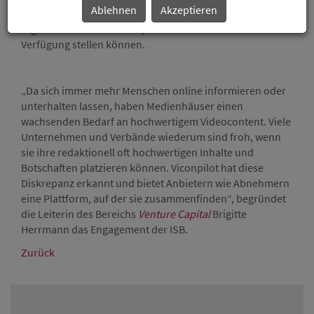
Ablehnen
Akzeptieren
Mai 2018 eine Videoplattform, auf der Unternehmen
regionalen Medien selbst produzierte Videoinhalte zur
Verfügung stellen können.
„Da sich immer mehr Menschen online informieren oder
unterhalten lassen, haben Medienhäuser einen
wachsenden Bedarf an hochwertigem Videocontent. Viele
Unternehmen und Verbände wiederum sind froh, wenn
sie ihre redaktionell oft hochwertigen Inhalte und
Botschaften platzieren können. Viconpilot hat diese
Diskrepanz erkannt und bietet Anbietern wie Abnehmern
eine Plattform, auf der sie zusammenfinden“, begründet
die Leiterin des Bereichs
Venture Capital
Brigitte
Herrmann das Engagement der ISB.
Zurück