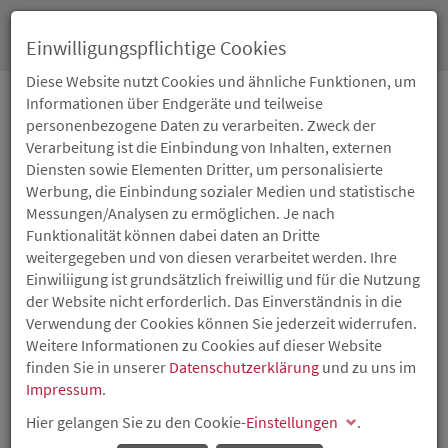
Toggl
Einwilligungspflichtige Cookies
navig
Diese Website nutzt Cookies und ähnliche Funktionen, um
Informationen über Endgeräte und teilweise
personenbezogene Daten zu verarbeiten. Zweck der
30.09.2022
Verarbeitung ist die Einbindung von Inhalten, externen
ISB BETEILIGT SICH AN
Diensten sowie Elementen Dritter, um personalisierte
Werbung, die Einbindung sozialer Medien und statistische
DER 021 SOFTWARE
Messungen/Analysen zu ermöglichen. Je nach
Funktionalität können dabei daten an Dritte
GMBH AUS MAINZ
weitergegeben und von diesen verarbeitet werden. Ihre
Einwiliigung ist grundsätzlich freiwillig und für die Nutzung
der Website nicht erforderlich. Das Einverständnis in die
Software zum Testen von Verbraucherverhalten
Verwendung der Cookies können Sie jederzeit widerrufen.
Die Investitions- und Strukturbank Rheinland-Pfalz (ISB)
Weitere Informationen zu Cookies auf dieser Website
beteiligt sich neben weiteren Investoren im Rahmen einer
finden Sie in unserer
Datenschutzerklärung
und zu uns im
Finanzierungsrunde über ihre Tochtergesellschaft, die
Impressum
.
Wagnisfinanzierungsgesellschaft für
Hier gelangen Sie zu den Cookie-
Einstellungen
.
Technologieförderung in Rheinland-Pfalz mbH (WFT)
aus
Mitteln des
Innovationsfonds II
, an der 021 Software