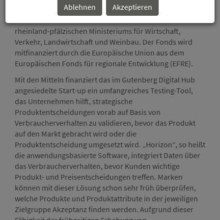
Ablehnen
Akzeptieren
GmbH aus Mainz. Beim Innovationsfonds Rheinland-Pfalz
II handelt es sich um eine Fördermaßnahme des
rheinland-pfälzischen Ministeriums für Wirtschaft,
Verkehr, Landwirtschaft und Weinbau. Der Fonds wird
mitfinanziert durch die Europäische Union aus dem
Europäischen Fonds für regionale Entwicklung (EFRE).
Mit den Mitteln finanziert das im Gutenberg Digital Hub
angesiedelte Start-up ein umfangreiches Testing-Tool,
das Unternehmen hilft, strategische
Produktentscheidungen vorab auf Basis von
Verbraucherverhalten zu validieren, bevor das Produkt
auf den Markt gebracht wird oder die
Produktentscheidung umgesetzt wird. „Horizon“, so heißt
die anwendungsbasierte Software, integriert Daten über
das Verbraucherverhalten, bevor Kunden wichtige
Produkt- und Preisentscheidungen treffen. Marken
können mit dieser Lösung schon sehr früh überprüfen,
welche Produkte und Produktattribute in der jeweiligen
Zielgruppe Akzeptanz finden werden. Aufgrund dieser