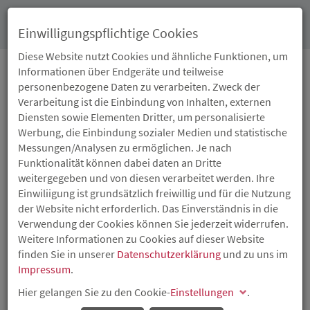
Toggl
Einwilligungspflichtige Cookies
navig
Diese Website nutzt Cookies und ähnliche Funktionen, um
Informationen über Endgeräte und teilweise
personenbezogene Daten zu verarbeiten. Zweck der
06.04.2023
Verarbeitung ist die Einbindung von Inhalten, externen
ERSTE DEUTSCHE
Diensten sowie Elementen Dritter, um personalisierte
Werbung, die Einbindung sozialer Medien und statistische
SOZIALE
Messungen/Analysen zu ermöglichen. Je nach
Funktionalität können dabei daten an Dritte
GEMEINSCHAFTSANLEIHE
weitergegeben und von diesen verarbeitet werden. Ihre
Einwiliigung ist grundsätzlich freiwillig und für die Nutzung
GEWINNT
der Website nicht erforderlich. Das Einverständnis in die
Verwendung der Cookies können Sie jederzeit widerrufen.
ENVIRONMENTAL
Weitere Informationen zu Cookies auf dieser Website
finden Sie in unserer
Datenschutzerklärung
und zu uns im
FINANCE‘S BOND
Impressum
.
Hier gelangen Sie zu den Cookie-
AWARD 2023
Einstellungen
.