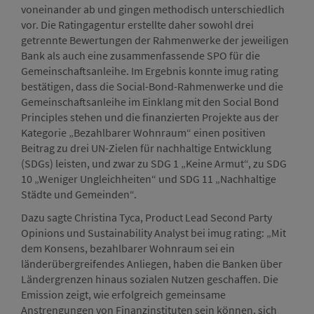
voneinander ab und gingen methodisch unterschiedlich
vor. Die Ratingagentur erstellte daher sowohl drei
getrennte Bewertungen der Rahmenwerke der jeweiligen
Bank als auch eine zusammenfassende SPO für die
Gemeinschaftsanleihe. Im Ergebnis konnte imug rating
bestätigen, dass die Social-Bond-Rahmenwerke und die
Gemeinschaftsanleihe im Einklang mit den Social Bond
Principles stehen und die finanzierten Projekte aus der
Kategorie „Bezahlbarer Wohnraum“ einen positiven
Beitrag zu drei UN-Zielen für nachhaltige Entwicklung
(SDGs) leisten, und zwar zu SDG 1 „Keine Armut“, zu SDG
10 „Weniger Ungleichheiten“ und SDG 11 „Nachhaltige
Städte und Gemeinden“.
Dazu sagte Christina Tyca, Product Lead Second Party
Opinions und Sustainability Analyst bei imug rating: „Mit
dem Konsens, bezahlbarer Wohnraum sei ein
länderübergreifendes Anliegen, haben die Banken über
Ländergrenzen hinaus sozialen Nutzen geschaffen. Die
Emission zeigt, wie erfolgreich gemeinsame
Anstrengungen von Finanzinstituten sein können, sich