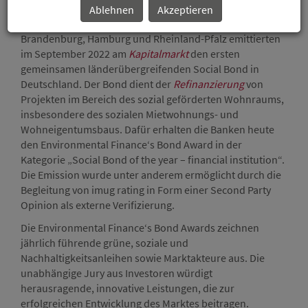
Ablehnen
Akzeptieren
Die Förderbanken der deutschen Bundesländer
Brandenburg, Hamburg und Rheinland-Pfalz emittierten
im September 2022 am
Kapitalmarkt
den ersten
gemeinsamen länderübergreifenden Social Bond in
Deutschland. Der Bond dient der
Refinanzierung
von
Projekten im Bereich des sozial geförderten Wohnraums,
insbesondere des sozialen Mietwohnungs- und
Wohneigentumsbaus. Dafür erhalten die Banken heute
den Environmental Finance‘s Bond Award in der
Kategorie „Social Bond of the year – financial institution“.
Die Emission wurde unter anderem ermöglicht durch die
Begleitung von imug rating in Form einer Second Party
Opinion als externe Verifizierung.
Die Environmental Finance‘s Bond Awards zeichnen
jährlich führende grüne, soziale und
Nachhaltigkeitsanleihen sowie Marktakteure aus. Die
unabhängige Jury aus Investoren würdigt
herausragende, innovative Leistungen, die zur
erfolgreichen Entwicklung des Marktes beitragen.