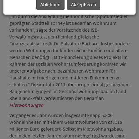
Ablehnen
Akzeptieren
bewilligt und zahlt sie aus.
„Im durch die Ansiedlung mennonitischer Spätumsiedler
geprägten Stadtteil Torney ist Bedarf an Wohnraum
vorhanden“, sagte der Vorsitzende des ISB-
Verwaltungsrates, der rheinland-pfälzische
Finanzstaatssekretär Dr. Salvatore Barbaro. Insbesondere
werden Wohnungen für kinderreiche Familien und ältere
Menschen benötigt. „Mit Finanzierung dieses Projekts im
Rahmen der sozialen Wohnraumförderung kommen wir
unserer Aufgabe nach, bezahlbaren Wohnraum für
Haushalte mit niedrigen und mittleren Einkommen zu
schaffen.“ Die im Jahr 2011 überproportional gestiegenen
Baugenehmigungen im Geschosswohnungsbau im Land
Rheinland-Pfalz verdeutlichten den Bedarf an
Mietwohnungen
.
Vergangenes Jahr wurden insgesamt knapp 5.200
Wohneinheiten mit einem Gesamtvolumen von ca. 118
Millionen Euro gefördert. Selbst im Mietwohnungsbau,
der in den letzten Jahren kaum nachgefragt wurde, sind