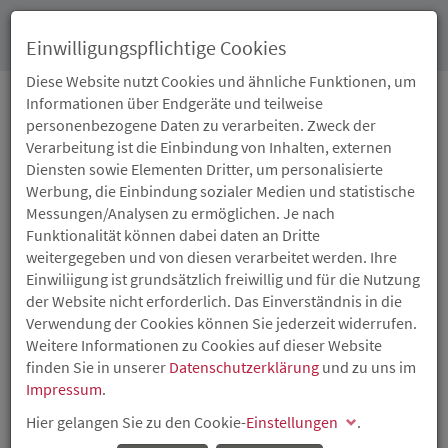
Toggl
Einwilligungspflichtige Cookies
navig
Diese Website nutzt Cookies und ähnliche Funktionen, um
Informationen über Endgeräte und teilweise
personenbezogene Daten zu verarbeiten. Zweck der
05.03.2012
Verarbeitung ist die Einbindung von Inhalten, externen
BEZAHLBARER
Diensten sowie Elementen Dritter, um personalisierte
Werbung, die Einbindung sozialer Medien und statistische
WOHNRAUM IN
Messungen/Analysen zu ermöglichen. Je nach
Funktionalität können dabei daten an Dritte
NEUWIED
weitergegeben und von diesen verarbeitet werden. Ihre
Einwiliigung ist grundsätzlich freiwillig und für die Nutzung
der Website nicht erforderlich. Das Einverständnis in die
Land fördert den Bau von acht
Mietwohnungen
mit
Verwendung der Cookies können Sie jederzeit widerrufen.
351.800 Euro
Weitere Informationen zu Cookies auf dieser Website
Mit einem Förderdarlehen in Höhe von 351.800 Euro
finden Sie in unserer
Datenschutzerklärung
und zu uns im
ermöglicht das Land Rheinland-Pfalz den Bau von acht
Impressum
.
Mietwohnungen
mit Belegungs- und Mietpreisbindungen
Hier gelangen Sie zu den Cookie-
Einstellungen
.
im Neuwieder Stadtteil Torney. Die Investitions- und
Strukturbank Rheinland-Pfalz (ISB) hat die Fördermittel