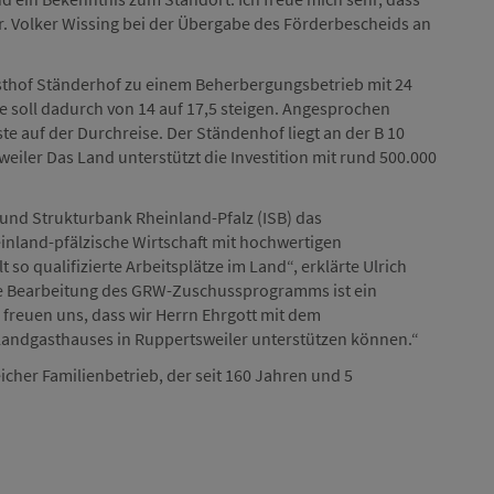
r. Volker Wissing bei der Übergabe des Förderbescheids an
asthof Ständerhof zu einem Beherbergungsbetrieb mit 24
e soll dadurch von 14 auf 17,5 steigen. Angesprochen
e auf der Durchreise. Der Ständenhof liegt an der B 10
iler Das Land unterstützt die Investition mit rund 500.000
- und Strukturbank Rheinland-Pfalz (ISB) das
inland-pfälzische Wirtschaft mit hochwertigen
so qualifizierte Arbeitsplätze im Land“, erklärte Ulrich
ie Bearbeitung des GRW-Zuschussprogramms ist ein
 freuen uns, dass wir Herrn Ehrgott mit dem
 Landgasthauses in Ruppertsweiler unterstützen können.“
icher Familienbetrieb, der seit 160 Jahren und 5