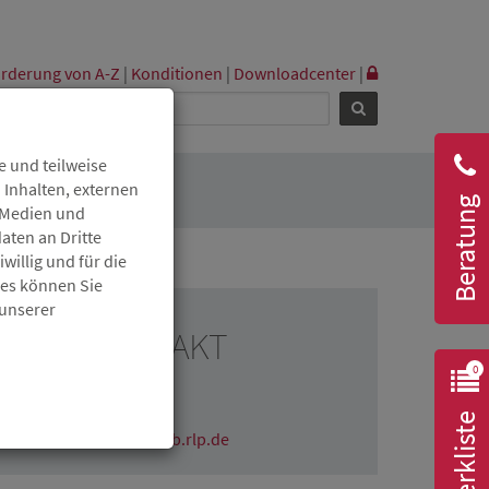
rderung von A-Z
|
Konditionen
|
Downloadcenter
|
 und teilweise
 Inhalten, externen
Beratung
r Medien und
aten an Dritte
willig und für die
ies können Sie
 unserer
RESSEKONTAKT
0
Claudia Wichmann
06131 6172-1670
Merkliste
claudia.wichmann@isb.rlp.de