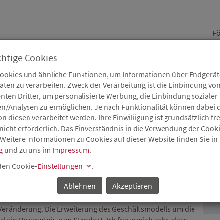
alt
Fö
chtige Cookies
Cookies und ähnliche Funktionen, um Informationen über Endgeräte
en zu verarbeiten. Zweck der Verarbeitung ist die Einbindung von
B
Karriere
Service
Aktuelles
nten Dritter, um personalisierte Werbung, die Einbindung soziale
en/Analysen zu ermöglichen. Je nach Funktionalität können dabei d
 diesen verarbeitet werden. Ihre Einwiliigung ist grundsätzlich frei
nicht erforderlich. Das Einverständnis in die Verwendung der Cook
 Weitere Informationen zu Cookies auf dieser Website finden Sie in
STITION IN DIE REGION
g
und zu uns im
Impressum
.
P
 den Cookie-
Einstellungen
.
etreiber des „Landgasthaus Ständenhof“, Torsten Ehrgott,
bergeben.
Ablehnen
Akzeptieren
betrieb, der nun mit weiterem Schwung in die Zukunft
r Veränderung. Die Erweiterung des Geschäftsmodells um die
nd ein Bekenntnis zum Standort. Ich freue mich sehr, dass