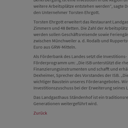
weitere Arbeitsplätze entstehen werden“, sagte D
den Unternehmer Torsten Ehrgott.
Torsten Ehrgott erweitert das Restaurant Landg
Zimmern und 48 Betten. Die Zahl der Arbeitsplätz
werden sollen Geschäftsreisende sowie Feriengäst
zwischen Münchweiler a. d. Rodalb und Ruppertswe
Euro aus GRW-Mitteln.
Als Förderbank des Landes setzt die Investitions
Förderprogramm um: „Die ISB unterstützt die rhe
Finanzierungsinstrumenten und schafft und erhält 
Dexheimer, Sprecher des Vorstandes der ISB. „D
wichtiger Baustein unseres Förderangebotes. Wir
Investitionszuschuss bei der Erweiterung seines
Das Landgasthaus Ständenhof ist ein traditionsre
Generationen weitergeführt wird.
Zurück