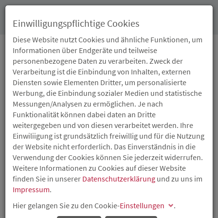
Toggl
Einwilligungspflichtige Cookies
navig
Diese Website nutzt Cookies und ähnliche Funktionen, um
Informationen über Endgeräte und teilweise
personenbezogene Daten zu verarbeiten. Zweck der
03.05.2023
Verarbeitung ist die Einbindung von Inhalten, externen
VORSPRUNG DURCH
Diensten sowie Elementen Dritter, um personalisierte
Werbung, die Einbindung sozialer Medien und statistische
INNOVATION:
Messungen/Analysen zu ermöglichen. Je nach
Funktionalität können dabei daten an Dritte
WETTBEWERB SUCCESS
weitergegeben und von diesen verarbeitet werden. Ihre
Einwiliigung ist grundsätzlich freiwillig und für die Nutzung
2023 STARTET
der Website nicht erforderlich. Das Einverständnis in die
Verwendung der Cookies können Sie jederzeit widerrufen.
Weitere Informationen zu Cookies auf dieser Website
Einzelprämien bis zu 15.000 Euro
finden Sie in unserer
Datenschutzerklärung
und zu uns im
Der Innovationswettbewerb SUCCESS geht in die nächste
Impressum
.
Runde: Ab sofort können sich kleine und mittlere
Hier gelangen Sie zu den Cookie-
Einstellungen
.
Unternehmen aus Rheinland-Pfalz, die neue Produkte,
Produktionsprozesse, technologieorientierte