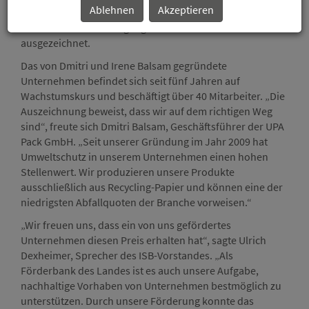
Ablehnen
Akzeptieren
für seine innovative Geschäftsidee und den nachhaltigen,
umweltbewussten Umgang mit wertvollen Ressourcen
ausgezeichnet.
Das von Dmitri und Irene Balsam gegründete
Unternehmen befindet sich seit fünf Jahren auf
Wachstumskurs und beschäftigt über 40 Mitarbeiter. „Die
Auszeichnung beweist, dass wir auf dem richtigen Weg
sind“, freute sich Dmitri Balsam, Geschäftsführer der UPA
Pack GmbH. „Seit unserer Gründung im Jahr 2009 hat
Umweltschutz in unserem Unternehmen einen hohen
Stellenwert. Wir produzieren unsere Produkte
ausschließlich aus Recycling-Papier und können eine der
niedrigsten Abfallquoten der Branche vorweisen.“
„Wir freuen uns, dass ein von uns gefördertes
Unternehmen diesen Preis erhalten hat“, sagte Ulrich
Dexheimer, Sprecher des ISB-Vorstandes. „Als
Förderbank des Landes ist es auch unsere Aufgabe,
nachhaltige Vorhaben von Unternehmen bestmöglich zu
unterstützen. Durch unsere Förderung konnte das