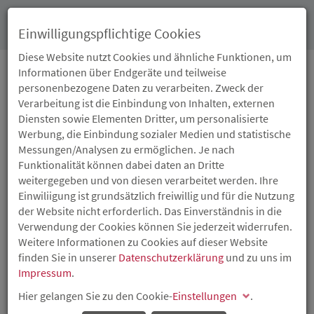
Toggl
Einwilligungspflichtige Cookies
navig
Diese Website nutzt Cookies und ähnliche Funktionen, um
Informationen über Endgeräte und teilweise
personenbezogene Daten zu verarbeiten. Zweck der
16.10.2014
Verarbeitung ist die Einbindung von Inhalten, externen
UPA PACK AUS POLCH
Diensten sowie Elementen Dritter, um personalisierte
Werbung, die Einbindung sozialer Medien und statistische
IST LANDESSIEGER
Messungen/Analysen zu ermöglichen. Je nach
Funktionalität können dabei daten an Dritte
weitergegeben und von diesen verarbeitet werden. Ihre
Durch ISB gefördertes Unternehmen überzeugt bei KfW-
Einwiliigung ist grundsätzlich freiwillig und für die Nutzung
Award GründerChampions 2014
der Website nicht erforderlich. Das Einverständnis in die
Die von der Investitions- und Strukturbank Rheinland-
Verwendung der Cookies können Sie jederzeit widerrufen.
Pfalz (ISB) geförderte UPA PACK GmbH aus Polch ist
Weitere Informationen zu Cookies auf dieser Website
rheinland-pfälzischer Gewinner des
finden Sie in unserer
Datenschutzerklärung
und zu uns im
Unternehmenswettbewerbs KfW-Award
Impressum
.
GründerChampions 2014 und erhielt 1.000 Euro
Hier gelangen Sie zu den Cookie-
Preisgeld. Der Hersteller von hochwertigen Produkten
Einstellungen
.
aus Vollpappe für den sicheren Versand von Waren wurde