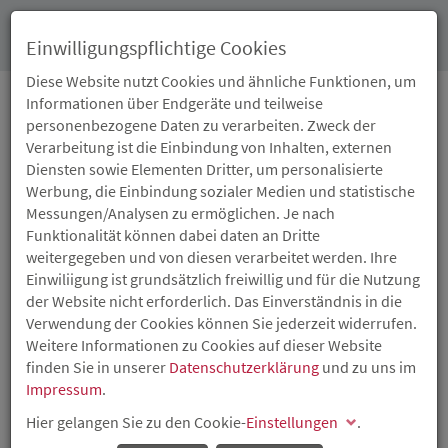
Toggl
Einwilligungspflichtige Cookies
navig
Diese Website nutzt Cookies und ähnliche Funktionen, um
Informationen über Endgeräte und teilweise
personenbezogene Daten zu verarbeiten. Zweck der
08.11.2018
Verarbeitung ist die Einbindung von Inhalten, externen
THIS GIRL IS ON FIRE
Diensten sowie Elementen Dritter, um personalisierte
Werbung, die Einbindung sozialer Medien und statistische
Unternehmerinnentag zeigt Frauen Möglichkeiten im
Messungen/Analysen zu ermöglichen. Je nach
Handwerk auf
Funktionalität können dabei daten an Dritte
weitergegeben und von diesen verarbeitet werden. Ihre
Das Handwerk gilt klassischerweise als Männerdomäne.
Einwiliigung ist grundsätzlich freiwillig und für die Nutzung
Wie überholt diese Rollenzuschreibung ist, bewiesen
der Website nicht erforderlich. Das Einverständnis in die
zahlreiche Interessentinnen auf der Veranstaltung „This
Verwendung der Cookies können Sie jederzeit widerrufen.
girl is on fire – Unternehmerinnentag im Handwerk“, zu
Weitere Informationen zu Cookies auf dieser Website
der das rheinland-pfälzische Wirtschaftsministerium, die
finden Sie in unserer
Datenschutzerklärung
und zu uns im
Investitions- und Strukturbank Rheinland-Pfalz (ISB) und
Impressum
.
die Handwerkskammer der Pfalz in Kaiserslautern im
Rahmen der vom Wirtschaftsministerium etablierten
Hier gelangen Sie zu den Cookie-
Einstellungen
.
„Woche der Berufsbildung“ eingeladen hatten.