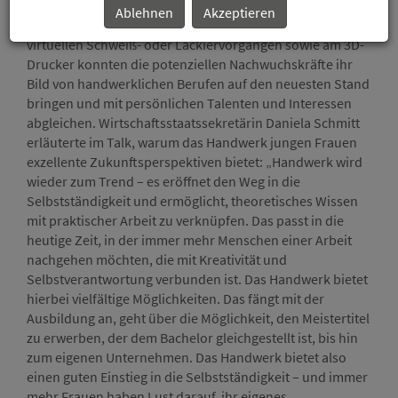
Ablehnen
Akzeptieren
Bei zahlreichen Mitmachaktionen wie beispielsweise
virtuellen Schweiß- oder Lackiervorgängen sowie am 3D-
Drucker konnten die potenziellen Nachwuchskräfte ihr
Bild von handwerklichen Berufen auf den neuesten Stand
bringen und mit persönlichen Talenten und Interessen
abgleichen. Wirtschaftsstaatssekretärin Daniela Schmitt
erläuterte im Talk, warum das Handwerk jungen Frauen
exzellente Zukunftsperspektiven bietet: „Handwerk wird
wieder zum Trend – es eröffnet den Weg in die
Selbstständigkeit und ermöglicht, theoretisches Wissen
mit praktischer Arbeit zu verknüpfen. Das passt in die
heutige Zeit, in der immer mehr Menschen einer Arbeit
nachgehen möchten, die mit Kreativität und
Selbstverantwortung verbunden ist. Das Handwerk bietet
hierbei vielfältige Möglichkeiten. Das fängt mit der
Ausbildung an, geht über die Möglichkeit, den Meistertitel
zu erwerben, der dem Bachelor gleichgestellt ist, bis hin
zum eigenen Unternehmen. Das Handwerk bietet also
einen guten Einstieg in die Selbstständigkeit – und immer
mehr Frauen haben Lust darauf, ihr eigenes