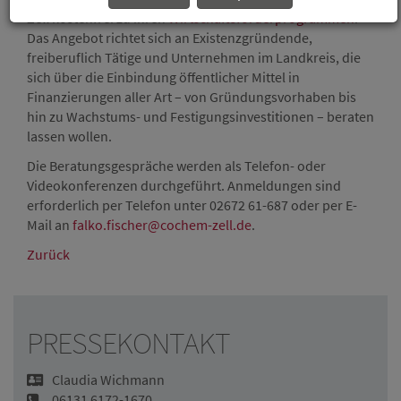
Zell kostenfrei zu ihren
Wirtschaftsförderprogrammen
.
Das Angebot richtet sich an Existenzgründende,
freiberuflich Tätige und Unternehmen im Landkreis, die
sich über die Einbindung öffentlicher Mittel in
Finanzierungen aller Art – von Gründungsvorhaben bis
hin zu Wachstums- und Festigungsinvestitionen – beraten
lassen wollen.
Die Beratungsgespräche werden als Telefon- oder
Videokonferenzen durchgeführt. Anmeldungen sind
erforderlich per Telefon unter 02672 61-687 oder per E-
Mail an
falko.fischer@cochem-zell.de
.
Zurück
PRESSEKONTAKT
Claudia Wichmann
06131 6172-1670