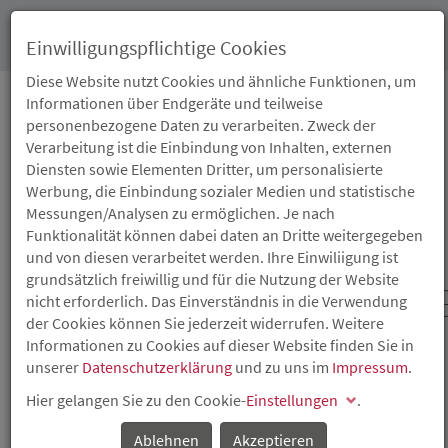
Toggl
Einwilligungspflichtige Cookies
navig
Diese Website nutzt Cookies und ähnliche Funktionen, um
Informationen über Endgeräte und teilweise
personenbezogene Daten zu verarbeiten. Zweck der
22.09.2021
Verarbeitung ist die Einbindung von Inhalten, externen
KOSTENLOSE
Diensten sowie Elementen Dritter, um personalisierte
Werbung, die Einbindung sozialer Medien und statistische
BERATUNG ZU DEN
Messungen/Analysen zu ermöglichen. Je nach
Funktionalität können dabei daten an Dritte weitergegeben
PROGRAMMEN DER
und von diesen verarbeitet werden. Ihre Einwiliigung ist
grundsätzlich freiwillig und für die Nutzung der Website
WIRTSCHAFTSFÖRDERUN
nicht erforderlich. Das Einverständnis in die Verwendung
der Cookies können Sie jederzeit widerrufen. Weitere
Informationen zu Cookies auf dieser Website finden Sie in
Digitaler ISB-Beratungstag mit der Kreisverwaltung
unserer
Datenschutzerklärung
und zu uns im
Impressum
.
Cochem-Zell am 30. September 2021
Hier gelangen Sie zu den Cookie-
Einstellungen
.
Am 30. September 2021 informiert die Investitions- und
Strukturbank Rheinland-Pfalz (ISB) als Förderbank des
Ablehnen
Akzeptieren
Landes in Kooperation mit der Kreisverwaltung Cochem-