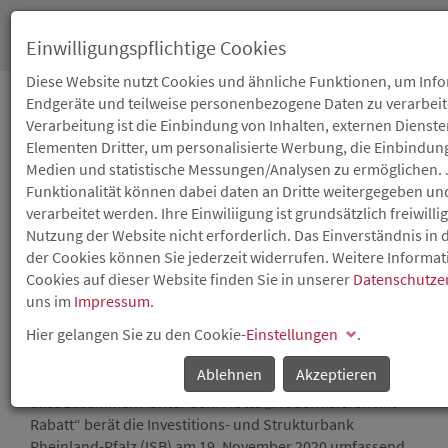
Toggl
Einwilligungspflichtige Cookies
navig
Diese Website nutzt Cookies und ähnliche Funktionen, um Inf
Endgeräte und teilweise personenbezogene Daten zu verarbeit
Verarbeitung ist die Einbindung von Inhalten, externen Dienst
09.11.2020
Elementen Dritter, um personalisierte Werbung, die Einbindung
KOSTENLOSE
Medien und statistische Messungen/Analysen zu ermöglichen. 
Funktionalität können dabei daten an Dritte weitergegeben un
BERATUNG ZU DEN
verarbeitet werden. Ihre Einwiliigung ist grundsätzlich freiwilli
Nutzung der Website nicht erforderlich. Das Einverständnis in
MODERNISIERUNGSPRO
der Cookies können Sie jederzeit widerrufen. Weitere Informa
Cookies auf dieser Website finden Sie in unserer
Datenschutze
DES LANDES
uns im
Impressum
.
Hier gelangen Sie zu den Cookie-
Einstellungen
.
Digitaler ISB-Beratertag am 19. November 2020
Ablehnen
Akzeptieren
Neue Fenster? Neue Heizung? Bad ohne Barrieren? Oder
alles zusammen? Unter dem Motto „Modernisieren mit
Rabatt“ berät die Investitions- und Strukturbank
Rheinland-Pfalz (ISB) am 19. November 2020 umfassend,