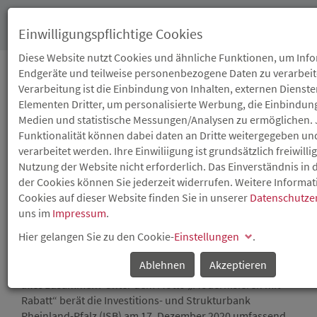
Toggl
Einwilligungspflichtige Cookies
navig
Diese Website nutzt Cookies und ähnliche Funktionen, um Inf
Endgeräte und teilweise personenbezogene Daten zu verarbeit
Verarbeitung ist die Einbindung von Inhalten, externen Dienst
10.12.2020
Elementen Dritter, um personalisierte Werbung, die Einbindung
KOSTENLOSE
Medien und statistische Messungen/Analysen zu ermöglichen. 
Funktionalität können dabei daten an Dritte weitergegeben un
BERATUNG ZU DEN
verarbeitet werden. Ihre Einwiliigung ist grundsätzlich freiwilli
Nutzung der Website nicht erforderlich. Das Einverständnis in
MODERNISIERUNGSPRO
der Cookies können Sie jederzeit widerrufen. Weitere Informa
Cookies auf dieser Website finden Sie in unserer
Datenschutze
DES LANDES
uns im
Impressum
.
Hier gelangen Sie zu den Cookie-
Einstellungen
.
Digitaler ISB-Beratertag am 17. Dezember 2020
Ablehnen
Akzeptieren
Neue Fenster? Neue Heizung? Bad ohne Barrieren? Oder
alles zusammen? Unter dem Motto „Modernisieren mit
Rabatt“ berät die Investitions- und Strukturbank
Rheinland-Pfalz (ISB) am 17. Dezember 2020 umfassend,