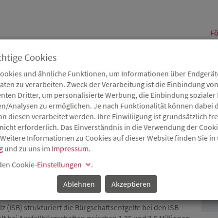
alt
Fö
chtige Cookies
Cookies und ähnliche Funktionen, um Informationen über Endgeräte
en zu verarbeiten. Zweck der Verarbeitung ist die Einbindung von
B
Karriere
Service
Aktuelles
nten Dritter, um personalisierte Werbung, die Einbindung soziale
en/Analysen zu ermöglichen. Je nach Funktionalität können dabei d
 diesen verarbeitet werden. Ihre Einwiliigung ist grundsätzlich frei
nicht erforderlich. Das Einverständnis in die Verwendung der Cook
 Weitere Informationen zu Cookies auf dieser Website finden Sie in
 BÜRGSCHAFTSENTGELTE
g
und zu uns im
Impressum
.
P
 den Cookie-
Einstellungen
.
Ablehnen
Akzeptieren
z (ISB) strukturiert die Bürgschaftsentgelte bei den ISB-