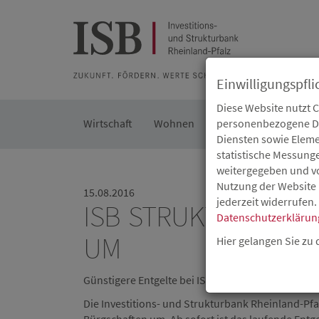
Zur Beratung
Zur Merkliste
Zur Suche
Zum Seiteninh
Einwilligungspfli
Diese Website nutzt 
Wirtschaft
Wohnen
Kommunal
personenbezogene Dat
Die IS
Diensten sowie Eleme
statistische Messung
weitergegeben und von
Nutzung der Website 
15.08.2016
jederzeit widerrufen.
ISB STRUKTURIERT
Datenschutzerklärun
UM
Hier gelangen Sie zu
Günstigere Entgelte bei ISB-Bürgschaften
Die Investitions- und Strukturbank Rheinland-Pfal