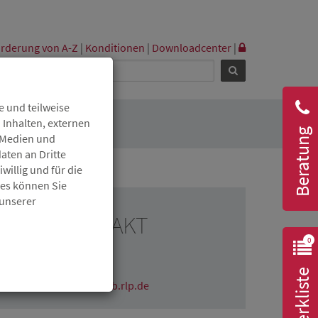
rderung von A-Z
|
Konditionen
|
Downloadcenter
|
 und teilweise
 Inhalten, externen
Beratung
r Medien und
aten an Dritte
willig und für die
ies können Sie
 unserer
RESSEKONTAKT
0
Claudia Wichmann
06131 6172-1670
Merkliste
claudia.wichmann@isb.rlp.de