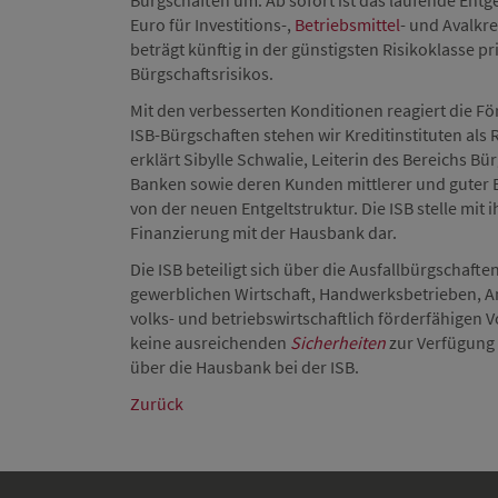
Bürgschaften um. Ab sofort ist das laufende Entge
Euro für Investitions-,
Betriebsmittel
- und Avalkre
beträgt künftig in der günstigsten Risikoklasse p
Bürgschaftsrisikos.
Mit den verbesserten Konditionen reagiert die F
ISB-Bürgschaften stehen wir Kreditinstituten als 
erklärt Sibylle Schwalie, Leiterin des Bereichs B
Banken sowie deren Kunden mittlerer und guter B
von der neuen Entgeltstruktur. Die ISB stelle mit
Finanzierung mit der Hausbank dar.
Die ISB beteiligt sich über die Ausfallbürgscha
gewerblichen Wirtschaft, Handwerksbetrieben, A
volks- und betriebswirtschaftlich förderfähigen 
keine ausreichenden
Sicherheiten
zur Verfügung 
über die Hausbank bei der ISB.
Zurück