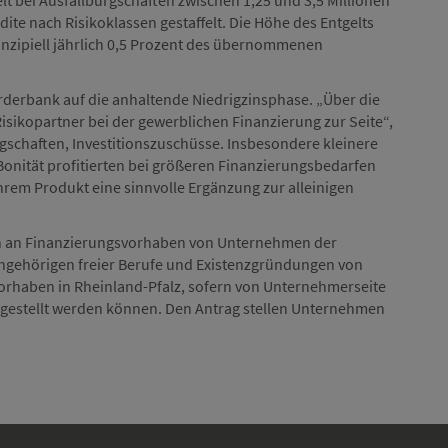
lt bei Ausfallbürgschaften zwischen 1,25 und 3,5 Millionen
dite nach Risikoklassen gestaffelt. Die Höhe des Entgelts
rinzipiell jährlich 0,5 Prozent des übernommenen
örderbank auf die anhaltende Niedrigzinsphase. „Über die
Risikopartner bei der gewerblichen Finanzierung zur Seite“,
ürgschaften, Investitionszuschüsse. Insbesondere kleinere
onität profitierten bei größeren Finanzierungsbedarfen
 ihrem Produkt eine sinnvolle Ergänzung zur alleinigen
ften an Finanzierungsvorhaben von Unternehmen der
ngehörigen freier Berufe und Existenzgründungen von
Vorhaben in Rheinland-Pfalz, sofern von Unternehmerseite
gestellt werden können. Den Antrag stellen Unternehmen