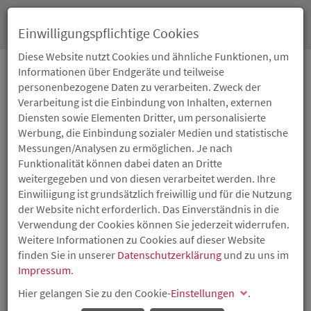
Toggl
Einwilligungspflichtige Cookies
navig
Diese Website nutzt Cookies und ähnliche Funktionen, um
Informationen über Endgeräte und teilweise
personenbezogene Daten zu verarbeiten. Zweck der
19.03.2014
Verarbeitung ist die Einbindung von Inhalten, externen
ISB STELLT
Diensten sowie Elementen Dritter, um personalisierte
Werbung, die Einbindung sozialer Medien und statistische
MITTELSTAND IN DEN
Messungen/Analysen zu ermöglichen. Je nach
Funktionalität können dabei daten an Dritte
FOKUS
weitergegeben und von diesen verarbeitet werden. Ihre
Einwiliigung ist grundsätzlich freiwillig und für die Nutzung
der Website nicht erforderlich. Das Einverständnis in die
Professor Günter Verheugen zu Gast bei der ISB
Verwendung der Cookies können Sie jederzeit widerrufen.
Die aktuellen Entwicklungen in der Europäischen Union
Weitere Informationen zu Cookies auf dieser Website
und ihre Auswirkungen auf den Mittelstand standen im
finden Sie in unserer
Datenschutzerklärung
und zu uns im
Fokus der gemeinsamen Veranstaltung des rheinland-
Impressum
.
pfälzischen Ministeriums für Wirtschaft, Klimaschutz,
Hier gelangen Sie zu den Cookie-
Einstellungen
.
Energie und Landesplanung und der Investitions- und
Strukturbank Rheinland-Pfalz (ISB). Die Teilnehmer