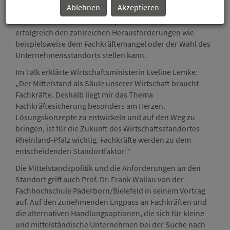
Ablehnen
Akzeptieren
diskutierten, wie sich der Mittelstand künftig im
internationalen Wettbewerb positionieren und
erfolgreich den zahlreichen Herausforderungen wie
beispielsweise dem Fachkräftemangel oder der Wahl des
Unternehmensstandorts stellen kann.
Im Talk erklärte Wirtschaftsministerin Eveline Lemke:
„Der Mittelstand als Säule unserer Wirtschaft braucht
Fachkräfte. Deshalb liegt mir das Thema
Fachkräftesicherung besonders am Herzen.
Lösungskonzepte zu entwickeln und auf den Weg zu
bringen, ist für die Zukunft des Wirtschaftsstandortes
Rheinland-Pfalz wichtig. Fachkräfte werden zu dem
entscheidenden Standortfaktor!“
Die Mittelstandspolitik und die Anforderungen an den
Standort griff auch Prof. Dr. Frank Wallau von der
Fachhochschule Paderborn/Bielefeld in seinem Vortrag
auf. Auf den zunehmenden Engpass an Fachkräften und
die alternativen Handlungsoptionen, die sich für kleine
und mittelständische Unternehmen bei der Suche nach