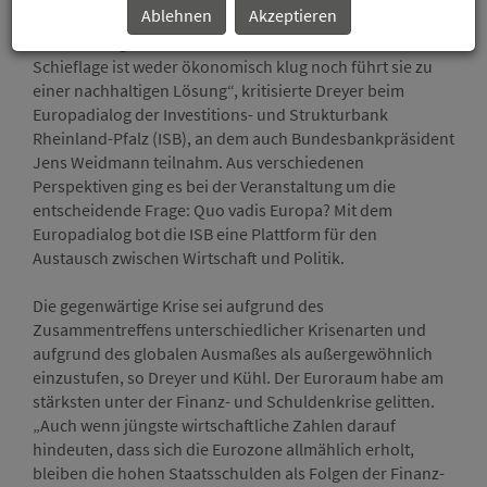
Ablehnen
Akzeptieren
Jugendarbeitslosigkeit von nahe fünfzig Prozent zeigt,
dass da einiges schief läuft. Die extreme soziale
Schieflage ist weder ökonomisch klug noch führt sie zu
einer nachhaltigen Lösung“, kritisierte Dreyer beim
Europadialog der Investitions- und Strukturbank
Rheinland-Pfalz (ISB), an dem auch Bundesbankpräsident
Jens Weidmann teilnahm. Aus verschiedenen
Perspektiven ging es bei der Veranstaltung um die
entscheidende Frage: Quo vadis Europa? Mit dem
Europadialog bot die ISB eine Plattform für den
Austausch zwischen Wirtschaft und Politik.
Die gegenwärtige Krise sei aufgrund des
Zusammentreffens unterschiedlicher Krisenarten und
aufgrund des globalen Ausmaßes als außergewöhnlich
einzustufen, so Dreyer und Kühl. Der Euroraum habe am
stärksten unter der Finanz- und Schuldenkrise gelitten.
„Auch wenn jüngste wirtschaftliche Zahlen darauf
hindeuten, dass sich die Eurozone allmählich erholt,
bleiben die hohen Staatsschulden als Folgen der Finanz-