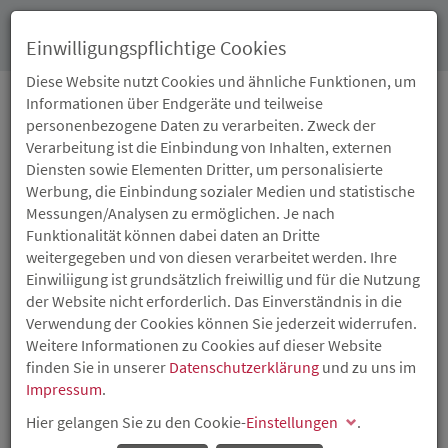
Toggl
Einwilligungspflichtige Cookies
navig
Diese Website nutzt Cookies und ähnliche Funktionen, um
Informationen über Endgeräte und teilweise
personenbezogene Daten zu verarbeiten. Zweck der
01.10.2013
Verarbeitung ist die Einbindung von Inhalten, externen
ISB-EUROPADIALOG
Diensten sowie Elementen Dritter, um personalisierte
Werbung, die Einbindung sozialer Medien und statistische
Dreyer/Kühl: Sparen und Wachstumsförderung gehören
Messungen/Analysen zu ermöglichen. Je nach
zusammen
Funktionalität können dabei daten an Dritte
weitergegeben und von diesen verarbeitet werden. Ihre
Für eine gute Balance zwischen konsequentem Sparkurs
Einwiliigung ist grundsätzlich freiwillig und für die Nutzung
und gezielter Wachstumsförderung für die von der
der Website nicht erforderlich. Das Einverständnis in die
Finanzkrise besonders betroffenen südeuropäischen
Verwendung der Cookies können Sie jederzeit widerrufen.
Staaten haben sich Ministerpräsidentin Malu Dreyer und
Weitere Informationen zu Cookies auf dieser Website
Finanzminister Carsten Kühl ausgesprochen. „Die
finden Sie in unserer
Datenschutzerklärung
und zu uns im
Staatsverschuldung ist für viele Länder der Europäischen
Impressum
.
Union, allen voran Griechenland und Spanien, eine
Ursache der Krise. Sie zwingt sie zur Konsolidierung ihrer
Hier gelangen Sie zu den Cookie-
Einstellungen
.
Haushalte. Das muss aber mit Bedacht geschehen. Eine