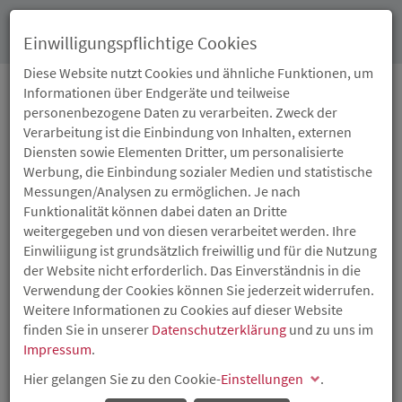
Toggl
Einwilligungspflichtige Cookies
navig
Diese Website nutzt Cookies und ähnliche Funktionen, um
Informationen über Endgeräte und teilweise
personenbezogene Daten zu verarbeiten. Zweck der
12.03.2019
Verarbeitung ist die Einbindung von Inhalten, externen
ISB BETEILIGT SICH AN
Diensten sowie Elementen Dritter, um personalisierte
Werbung, die Einbindung sozialer Medien und statistische
DRAINT AUS
Messungen/Analysen zu ermöglichen. Je nach
Funktionalität können dabei daten an Dritte
VALLENDAR
weitergegeben und von diesen verarbeitet werden. Ihre
Einwiliigung ist grundsätzlich freiwillig und für die Nutzung
der Website nicht erforderlich. Das Einverständnis in die
Investition in „modernste Kunstgalerie der Welt“
Verwendung der Cookies können Sie jederzeit widerrufen.
Schon Karl Valentin wusste: „Kunst ist schön, macht aber
Weitere Informationen zu Cookies auf dieser Website
viel Arbeit“. So müssen freie Kunstschaffende bis heute
finden Sie in unserer
Datenschutzerklärung
und zu uns im
einen nicht unerheblichen Teil ihrer Zeit und Energie in
Impressum
.
Marketingaktivitäten stecken, zu denen mittlerweile
Hier gelangen Sie zu den Cookie-
Einstellungen
.
beispielsweise auch die Pflege einer eigenen Website
inklusive Shop und diversen Social-Media-Profilen