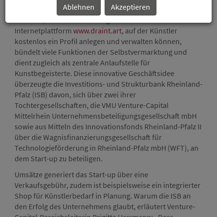
Ablehnen
Akzeptieren
gehört. Dies brachte Robin Haas aus Vallendar auf die
Idee zur „modernsten Kunstgalerie der Welt“: Seine
Internetplattform
www.draint.art
, auf der Künstler
kostenlos ein Profil anlegen und verwalten können,
bündelt viele Funktionen der Selbstvermarktung und
dient zugleich als zentrale Anlaufstelle für
Kunstbegeisterte. Diese innovative Geschäftsidee
überzeugte die Investitions- und Strukturbank Rheinland-
Pfalz (ISB) davon, sich über zwei ihrer
Tochtergesellschaften, die VMU Venture-Capital
Mittelrhein Unternehmensbeteiligungsgesellschaft mbH
sowie aus Mitteln des Innovationsfonds Rheinland-Pfalz II
über die Wagnisfinanzierungsgesellschaft für
Technologieförderung in Rheinland-Pfalz mbH (WFT), an
dem Start-up zu beteiligen.
Umsätze generiert das Start-up über eine
Verkaufsgebühr, zudem ist beispielsweise ein integrierter
Shop für Künstlerbedarf in Planung. Warum die ISB an
den Erfolg des Unternehmens glaubt, erläutert Venture-