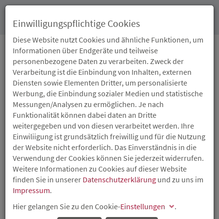
Toggl
Einwilligungspflichtige Cookies
navig
Diese Website nutzt Cookies und ähnliche Funktionen, um
Informationen über Endgeräte und teilweise
personenbezogene Daten zu verarbeiten. Zweck der
06.10.2021
Verarbeitung ist die Einbindung von Inhalten, externen
INNOVATIONSSTANDORT
Diensten sowie Elementen Dritter, um personalisierte
Werbung, die Einbindung sozialer Medien und statistische
RHEINLAND-PFALZ AUF
Messungen/Analysen zu ermöglichen. Je nach
Funktionalität können dabei daten an Dritte
DER EXPO REAL 2021
weitergegeben und von diesen verarbeitet werden. Ihre
Einwiliigung ist grundsätzlich freiwillig und für die Nutzung
der Website nicht erforderlich. Das Einverständnis in die
Austausch und Input zu Ansiedlung, Gewerbeflächen und
Verwendung der Cookies können Sie jederzeit widerrufen.
aktuellen Trends auf dem Immobilienmarkt
Weitere Informationen zu Cookies auf dieser Website
Auf der diesjährigen EXPO REAL in München vom 10. bis
finden Sie in unserer
Datenschutzerklärung
und zu uns im
13. Oktober 2021 ist der Innovationsstandort Rheinland-
Impressum
.
Pfalz im Auftrag des Ministeriums der Wirtschaft, Verkehr,
Hier gelangen Sie zu den Cookie-
Einstellungen
.
Landwirtschaft und Weinbau mit der Investitions- und
Strukturbank Rheinland-Pfalz (ISB) sowie