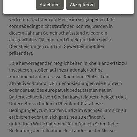
Ablehnen
Akzeptieren
Mitausstellenden und Logokooperationen am rheinland-
pfälzischen Gemeinschaftsstand in Halle C1, Stand 232,
vertreten. Nachdem die Messe im vergangenen Jahr
coronabedingt nicht stattfinden konnte, werden in
diesem Jahr am Gemeinschaftsstand wieder ein
ausgewähltes Flächen- und Objektportfolio sowie
Dienstleistungen rund um Gewerbeimmobilien
präsentiert.
„Die hervorragenden Möglichkeiten in Rheinland-Pfalz zu
investieren, stoßen auf internationaler Bühne
zunehmend auf Interesse. Rheinland-Pfalz ist ein
attraktiver Standort. Firmenansiedlungen wie Biontech
oder der Bau des europaweit bedeutsamen neuen
Batteriezellwerks von Opel in Kaiserslautern belegen dies.
Unternehmen finden in Rheinland-Pfalz beste
Bedingungen, zum Starten und zum Wachsen, um sich zu
etablieren oder um sich ganz neu zu erfinden“,
unterstrich Wirtschaftsministerin Daniela Schmitt die
Bedeutung der Teilnahme des Landes an der Messe.