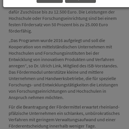
InnoStart erhalten kleine und mittlere Unternehmen
dafür Zuschüsse bis zu 12.500 Euro. Die Leistungen der
Hochschule oder Forschungseinrichtung sind bei einem
festen Fördersatz von 50 Prozent bis zu 25.000 Euro
förderfähig.
„Das Programm wurde 2016 aufgelegt und soll die
Kooperation von mittelständischen Unternehmen mit
Hochschulen und Forschungsinstituten bei der
Entwicklung von innovativen Produkten und Verfahren
anregen“, so Dr. Ulrich Link, Mitglied des ISB-Vorstandes.
Das Fördermodul unterstütze kleine und mittlere
Unternehmen und Handwerksbetriebe, die für spezielle
Forschungs- und Entwicklungstätigkeiten die Leistungen
von Forschungseinrichtungen und Hochschulen in
Anspruch nehmen möchten.
Für die Beantragung der Fördermittel erwartet rheinland-
pfälzische Unternehmen ein schlankes, unbürokratisches
Verfahren mit geringem Verwaltungsaufwand und einer
Förderentscheidung innerhalb weniger Tage.