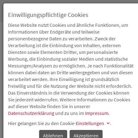
Toggl
Einwilligungspflichtige Cookies
navig
Diese Website nutzt Cookies und ähnliche Funktionen, um
Informationen über Endgeräte und teilweise
personenbezogene Daten zu verarbeiten. Zweck der
19.06.2017
Verarbeitung ist die Einbindung von Inhalten, externen
INNOSTART:
Diensten sowie Elementen Dritter, um personalisierte
Werbung, die Einbindung sozialer Medien und statistische
TECHNOLOGIEFÖRDERUN
Messungen/Analysen zu ermöglichen. Je nach Funktionalität
können dabei daten an Dritte weitergegeben und von diesen
LEICHT GEMACHT
verarbeitet werden. Ihre Einwiliigung ist grundsätzlich
freiwillig und für die Nutzung der Website nicht erforderlich.
Das Einverständnis in die Verwendung der Cookies können
Zuschüsse bis zu 12.500 Euro für Vergabe von FuE-
Sie jederzeit widerrufen. Weitere Informationen zu Cookies
Aufträgen an Hochschulen und Forschungsinstituten
auf dieser Website finden Sie in unserer
In einem einfachen und schnellen Verfahren fördert das
Datenschutzerklärung
und zu uns im
Impressum
.
Land über die Investitions- und Strukturbank Rheinland-
Hier gelangen Sie zu den Cookie-
Einstellungen
.
Pfalz (ISB) die Vergabe von Forschungs- und
Entwicklungsaufträgen an Hochschulen oder
Ablehnen
Akzeptieren
Forschungseinrichtungen. Im Rahmen des Programms