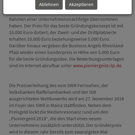
Ablehnen
Akzeptieren
Gründerpreis „Pioniergeist 2018“ bewerben. Ebenfalls
können Gründende teilnehmen, die ihr Unternehmen im
Rahmen einer Unternehmensnachfolge übernommen
haben. Der Preis für das beste Gründungskonzept ist mit
15.000 Euro dotiert, der Zweit- und der Drittplatzierte
erhalten 10.000 Euro beziehungsweise 5.000 Euro.
Darüber hinaus vergeben die Business Angels Rheinland-
Pfalz wieder einen Sonderpreis in Höhe von 5.000 Euro
für die beste Gründungsidee. Die Bewerbungsunterlagen
sind im Internet abrufbar unter
www.pioniergeist.rlp.de
.
Die Preisverleihung des vom SWR Fernsehen, der
Volksbanken Raiffeisenbanken und der ISB
ausgerichteten Wettbewerbs wird am 27. November 2018
im Foyer des SWR in Mainz stattfinden. Neben dem
Preisgeld lockt die Medienresonanz rund um den
„Pioniergeist 2018“, die den Start eines neuen
Unternehmens zusätzlich unterstützt. Der Gründerpreis
wird in diesem Jahr bereits zum zwanzigsten Mal