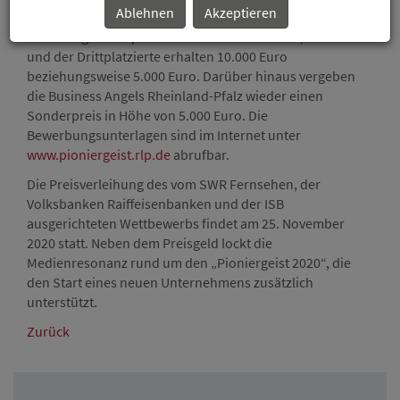
Ablehnen
Akzeptieren
„Pioniergeist 2020“ bewerben. Der Preis für das beste
Gründungskonzept ist mit 15.000 Euro dotiert, der Zweit-
und der Drittplatzierte erhalten 10.000 Euro
beziehungsweise 5.000 Euro. Darüber hinaus vergeben
die Business Angels Rheinland-Pfalz wieder einen
Sonderpreis in Höhe von 5.000 Euro. Die
Bewerbungsunterlagen sind im Internet unter
www.pioniergeist.rlp.de
abrufbar.
Die Preisverleihung des vom SWR Fernsehen, der
Volksbanken Raiffeisenbanken und der ISB
ausgerichteten Wettbewerbs findet am 25. November
2020 statt. Neben dem Preisgeld lockt die
Medienresonanz rund um den „Pioniergeist 2020“, die
den Start eines neuen Unternehmens zusätzlich
unterstützt.
Zurück