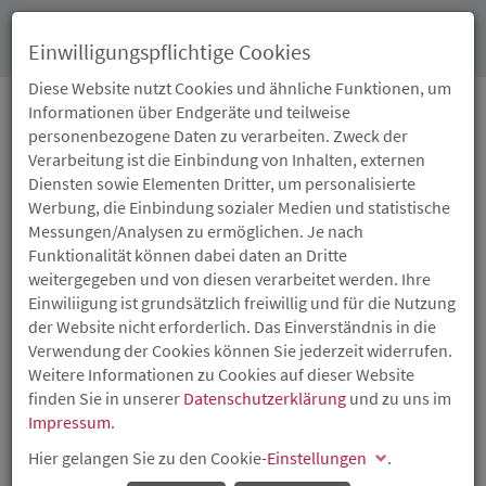
Toggl
Einwilligungspflichtige Cookies
navig
Diese Website nutzt Cookies und ähnliche Funktionen, um
Informationen über Endgeräte und teilweise
personenbezogene Daten zu verarbeiten. Zweck der
11.08.2020
Verarbeitung ist die Einbindung von Inhalten, externen
ENDSPURT BEIM
Diensten sowie Elementen Dritter, um personalisierte
Werbung, die Einbindung sozialer Medien und statistische
GRÜNDERWETTBEWERB
Messungen/Analysen zu ermöglichen. Je nach
Funktionalität können dabei daten an Dritte
„PIONIERGEIST 2020“
weitergegeben und von diesen verarbeitet werden. Ihre
Einwiliigung ist grundsätzlich freiwillig und für die Nutzung
der Website nicht erforderlich. Das Einverständnis in die
Bewerbungsende am 31. August 2020 – 15.000 Euro für
Verwendung der Cookies können Sie jederzeit widerrufen.
das beste Gründerkonzept
Weitere Informationen zu Cookies auf dieser Website
Existenzgründerinnen und Existenzgründer, die sich
finden Sie in unserer
Datenschutzerklärung
und zu uns im
während der letzten fünf Jahre selbstständig gemacht
Impressum
.
haben oder in diesem Jahr gründen werden, können sich
Hier gelangen Sie zu den Cookie-
Einstellungen
.
noch bis zum 31. August 2020 bei der Investitions- und
Strukturbank Rheinland-Pfalz (ISB) für den Gründerpreis