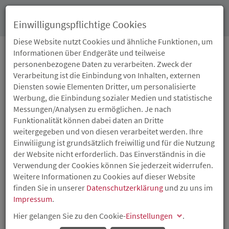
Toggl
Einwilligungspflichtige Cookies
navig
Diese Website nutzt Cookies und ähnliche Funktionen, um
Informationen über Endgeräte und teilweise
personenbezogene Daten zu verarbeiten. Zweck der
03.11.2014
Verarbeitung ist die Einbindung von Inhalten, externen
DIE NACHFOLGE
Diensten sowie Elementen Dritter, um personalisierte
Werbung, die Einbindung sozialer Medien und statistische
FRÜHZEITIG REGELN
Messungen/Analysen zu ermöglichen. Je nach
Funktionalität können dabei daten an Dritte
weitergegeben und von diesen verarbeitet werden. Ihre
Veranstaltung „Nach mir die Sintflut?
Einwiliigung ist grundsätzlich freiwillig und für die Nutzung
Unternehmensnachfolge“ in Alzey
der Website nicht erforderlich. Das Einverständnis in die
Verwendung der Cookies können Sie jederzeit widerrufen.
Den Generationenwechsel frühzeitig planen und die
Weitere Informationen zu Cookies auf dieser Website
Nachfolge an der Unternehmensspitze regeln: Laut einer
finden Sie in unserer
Untersuchung des Instituts für Mittelstandsforschung in
Datenschutzerklärung
und zu uns im
Impressum
Bonn (IfM) gilt dies für rund 6.200 Betriebe in Rheinland-
.
Pfalz in den nächsten Jahren. Die gründliche und
Hier gelangen Sie zu den Cookie-
Einstellungen
.
frühzeitige Vorbereitung von Betriebsübergaben ist