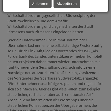
Ablehnen
Akzeptieren
die Investitions- und Strukturbank Rheinland-Pfalz (ISB)
zusammen mit der Sparkasse Südwestpfalz, der
Wirtschaftsförderungsgesellschaft Südwestpfalz, der
Stadt Zweibrücken und dem Amt für
Wirtschaftsförderung und Liegenschaften der Stadt
Pirmasens nach Pirmasens eingeladen hatten.
„Wer ein Unternehmen übernimmt, baut mit der
Übernahme fast immer eine selbstständige Existenz auf“,
so Dr. Ulrich Link, Mitglied des Vorstandes der ISB. „Als
Förderbank des Landes unterstützen wir neben komplett
neuen Projekten daher immer wieder Unternehmen mit
funktionierendem Geschäftsmodell, sich infolge einer
Nachfolge neu auszurichten.“ Rolf E. Klein, Vorsitzender
des Vorstandes der Sparkasse Südwestpfalz, ergänzte:
"Eine Unternehmensnachfolge zu planen und regeln hört
sich so einfach an. Aber es gibt viele Fallen, zum Beispiel
steuerlicher, rechtlicher aber auch emotionaler Art."
Abschließend informierten vier Workshops über die
steuerlichen Konsequenzen der Übergabeformen, die
wichtigsten Eckpunkte vom Übergabekonzept bis zum