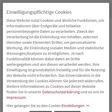
Toggl
Einwilligungspflichtige Cookies
navig
Diese Website nutzt Cookies und ähnliche Funktionen, um
Informationen über Endgeräte und teilweise
personenbezogene Daten zu verarbeiten. Zweck der
30.11.2015
Verarbeitung ist die Einbindung von Inhalten, externen
DIE NACHFOLGE
Diensten sowie Elementen Dritter, um personalisierte
Werbung, die Einbindung sozialer Medien und statistische
FRÜHZEITIG REGELN
Messungen/Analysen zu ermöglichen. Je nach
Funktionalität können dabei daten an Dritte
weitergegeben und von diesen verarbeitet werden. Ihre
Veranstaltung „Nach mir die Sintflut?
Einwiliigung ist grundsätzlich freiwillig und für die Nutzung
Unternehmensnachfolge“ in Pirmasens
der Website nicht erforderlich. Das Einverständnis in die
Um den Generationenwechsel frühzeitig zu planen und
Verwendung der Cookies können Sie jederzeit widerrufen.
die Nachfolge an der Unternehmensspitze zu regeln, ist
Weitere Informationen zu Cookies auf dieser Website
gerade für kleine und mittlere Unternehmen die
finden Sie in unserer
Datenschutzerklärung
und zu uns im
gründliche Vorbereitung von Betriebsübergaben
Impressum
.
besonders wichtig, so lautete das Fazit der Experten aus
Hier gelangen Sie zu den Cookie-
Wirtschaft, Politik und Wissenschaft bei der Veranstaltung
Einstellungen
.
„Nach mir die Sintflut? Unternehmensnachfolge“, zu der